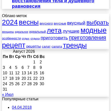
восстановления тела и душевного
равновесия
Облако меток
весны
2024
выбрать
вкусный
вкусного
вкусные
лета
модные
лучшие
идеальный
женщины
идеальное
приготовления
приготовить
особенности
отдых
отдыха
рецепт
тренды
рецепты
салат
салата
Август 2026
Пн
Вт
Ср
Чт
Пт
Сб
Вс
1
2
3
4
5
6
7
8
9
10
11
12
13
14
15
16
17
18
19
20
21
22
23
24
25
26
27
28
29
30
31
« Июл
Популярные статьи
04.04.2018