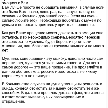
эмоциях к Вам.
Вам лучше просто не обращать внимания, в случае если
это было Вам назло, лишь раз, на пьяную голову, по
окончании большой домашней ссоры (если вы очень
сильно любите его). Необходимо поболтать с мужем по
душам и попросить приятель у приятеля прощения.
Как раз Ваше прощение может доказать что эмоции еще
остались, и их необходимо сберечь.Вероятно пережив
это совместно мужчина будет беречь и ценить эти
отношения, ваш брак станет крепким альянсом на много
лет.
Мужчина, совершивший эту ошибку, довольно часто сам
переживает, мучается угрызениями совести. Для него
самое дорогое — это ваше прощение. Не проявляйте в
данной обстановке агрессию и жестокость, не к чему
хорошему это не приведет.
В большинстве случаев на душе у женщины ревность и
обида, хочется отомстить за измену, отомстить тем же
способом. В далеком прошлом доказан факт, что измена
в ответ может вызвать у них разочарование и
отвращение.