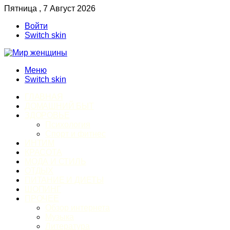
Пятница , 7 Август 2026
Войти
Switch skin
Меню
Switch skin
ГЛАВНАЯ
ДОМАШНИЙ БЫТ
ЗДОРОВЬЕ
Психология
Спорт и фитнес
ИНТИМ
КРАСОТА
МОДА И СТИЛЬ
ОТДЫХ
ПИТАНИЕ И ДИЕТЫ
ШОПИНГ
ПРОЧЕЕ
Обзор интернета
Музыка
Литература