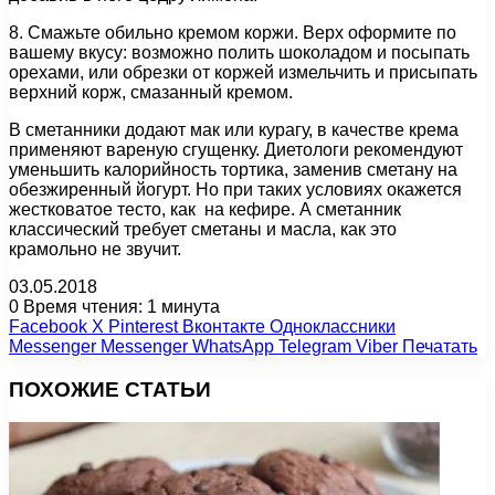
8. Смажьте обильно кремом коржи. Верх оформите по
вашему вкусу: возможно полить шоколадом и посыпать
орехами, или обрезки от коржей измельчить и присыпать
верхний корж, смазанный кремом.
В сметанники додают мак или курагу, в качестве крема
применяют вареную сгущенку. Диетологи рекомендуют
уменьшить калорийность тортика, заменив сметану на
обезжиренный йогурт. Но при таких условиях окажется
жестковатое тесто, как на кефире. А сметанник
классический требует сметаны и масла, как это
крамольно не звучит.
03.05.2018
0
Время чтения: 1 минута
Facebook
X
Pinterest
Вконтакте
Одноклассники
Messenger
Messenger
WhatsApp
Telegram
Viber
Печатать
ПОХОЖИЕ СТАТЬИ