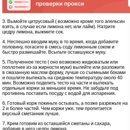
3. Вымойте цитрусовый ( возможно кроме того апельсин
взять, в случае если лимона нет, или лайм). Натрите
цедру лимона, выжмите сок.
4. Неспешно вводим муку, в то время, когда добавите
половину, погасите в смесь соду лимонным соком и
быстро размешайте. Всыпьте оставшуюся муку.
5. Полученное тесто ( оно возможно жидковатым или
поплотнее из-за жирности муки) вылейте или разложите
в смазанную маслом форму, лучше со съемными боками
и пошлите выпекать на среднюю температуру около 40
мин. Возможно поделить тесто на части и выпекать
отдельные коржи за меньшее время. Не забудьте под
противень поставить посуду с водой для испарения.
6. Готовый корж покиньте остывать, а позже разрежьте на
2 и более частей. Чем коржи уже, тем пропитается
вкусный сметанник лучше.
7. Крем готовим из оставшейся сметаны и сахара,
добавив в него цедру лимона.