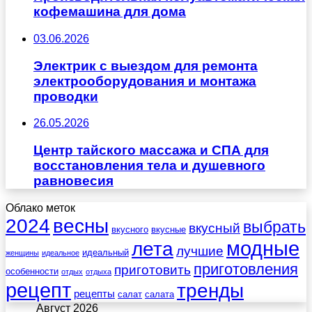
кофемашина для дома
03.06.2026
Электрик с выездом для ремонта
электрооборудования и монтажа
проводки
26.05.2026
Центр тайского массажа и СПА для
восстановления тела и душевного
равновесия
Облако меток
весны
2024
выбрать
вкусный
вкусного
вкусные
лета
модные
лучшие
идеальный
женщины
идеальное
приготовления
приготовить
особенности
отдых
отдыха
рецепт
тренды
рецепты
салат
салата
Август 2026