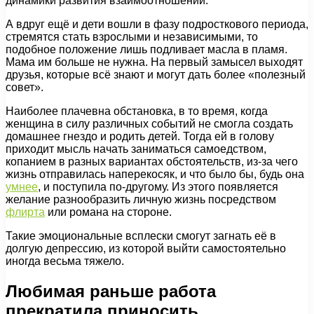
динамики развития взаимоотношений.
А вдруг ещё и дети вошли в фазу подросткового периода,
стремятся стать взрослыми и независимыми, то
подобное положение лишь подливает масла в пламя.
Мама им больше не нужна. На первый замысел выходят
друзья, которые всё знают и могут дать более «полезный
совет».
Наиболее плачевна обстановка, в то время, когда
женщина в силу различных событий не смогла создать
домашнее гнездо и родить детей. Тогда ей в голову
приходит мысль начать заниматься самоедством,
копанием в разных вариантах обстоятельств, из-за чего
жизнь отправилась наперекосяк, и что было бы, будь она
умнее
, и поступила по-другому. Из этого появляется
желание разнообразить личную жизнь посредством
флирта
или романа на стороне.
Такие эмоциональные всплески смогут загнать её в
долгую депрессию, из которой выйти самостоятельно
иногда весьма тяжело.
Любимая раньше работа
прекратила приносить