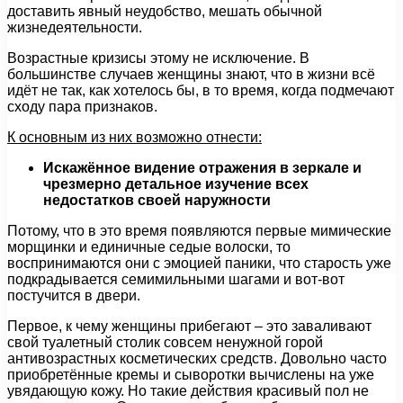
доставить явный неудобство, мешать обычной
жизнедеятельности.
Возрастные кризисы этому не исключение. В
большинстве случаев женщины знают, что в жизни всё
идёт не так, как хотелось бы, в то время, когда подмечают
сходу пара признаков.
К основным из них возможно отнести:
Искажённое видение отражения в зеркале и
чрезмерно детальное изучение всех
недостатков своей наружности
Потому, что в это время появляются первые мимические
морщинки и единичные седые волоски, то
воспринимаются они с эмоцией паники, что старость уже
подкрадывается семимильными шагами и вот-вот
постучится в двери.
Первое, к чему женщины прибегают – это заваливают
свой туалетный столик совсем ненужной горой
антивозрастных косметических средств. Довольно часто
приобретённые кремы и сыворотки вычислены на уже
увядающую кожу. Но такие действия красивый пол не