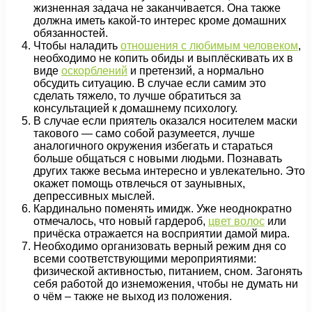
жизненная задача не заканчивается. Она также
должна иметь какой-то интерес кроме домашних
обязанностей.
Чтобы наладить
отношения с любимым человеком
,
необходимо не копить обиды и выплёскивать их в
виде
оскорблений
и претензий, а нормально
обсудить ситуацию. В случае если самим это
сделать тяжело, то лучше обратиться за
консультацией к домашнему психологу.
В случае если приятель оказался носителем маски
такового — само собой разумеется, лучше
аналогичного окружения избегать и стараться
больше общаться с новыми людьми. Познавать
других также весьма интересно и увлекательно. Это
окажет помощь отвлечься от заунывных,
депрессивных мыслей.
Кардинально поменять имидж. Уже неоднократно
отмечалось, что новый гардероб,
цвет волос
или
причёска отражается на восприятии дамой мира.
Необходимо организовать верный режим дня со
всеми соответствующими мероприятиями:
физической активностью, питанием, сном. Загонять
себя работой до изнеможения, чтобы не думать ни
о чём – также не выход из положения.