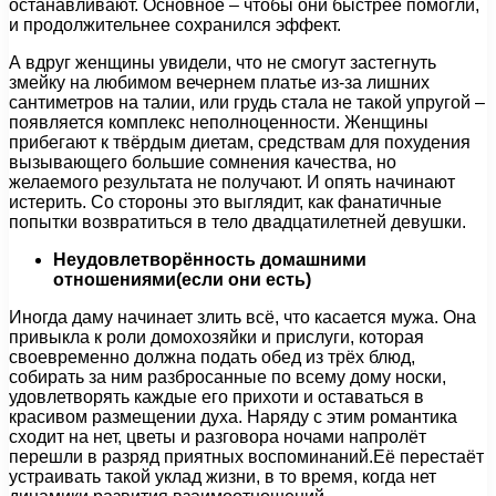
останавливают. Основное – чтобы они быстрее помогли,
и продолжительнее сохранился эффект.
А вдруг женщины увидели, что не смогут застегнуть
змейку на любимом вечернем платье из-за лишних
сантиметров на талии, или грудь стала не такой упругой –
появляется комплекс неполноценности. Женщины
прибегают к твёрдым диетам, средствам для похудения
вызывающего большие сомнения качества, но
желаемого результата не получают. И опять начинают
истерить. Со стороны это выглядит, как фанатичные
попытки возвратиться в тело двадцатилетней девушки.
Неудовлетворённость домашними
отношениями(если они есть)
Иногда даму начинает злить всё, что касается мужа. Она
привыкла к роли домохозяйки и прислуги, которая
своевременно должна подать обед из трёх блюд,
собирать за ним разбросанные по всему дому носки,
удовлетворять каждые его прихоти и оставаться в
красивом размещении духа. Наряду с этим романтика
сходит на нет, цветы и разговора ночами напролёт
перешли в разряд приятных воспоминаний.Её перестаёт
устраивать такой уклад жизни, в то время, когда нет