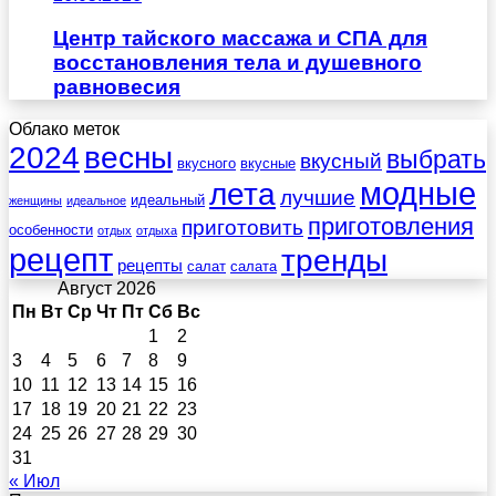
Центр тайского массажа и СПА для
восстановления тела и душевного
равновесия
Облако меток
весны
2024
выбрать
вкусный
вкусного
вкусные
лета
модные
лучшие
идеальный
женщины
идеальное
приготовления
приготовить
особенности
отдых
отдыха
рецепт
тренды
рецепты
салат
салата
Август 2026
Пн
Вт
Ср
Чт
Пт
Сб
Вс
1
2
3
4
5
6
7
8
9
10
11
12
13
14
15
16
17
18
19
20
21
22
23
24
25
26
27
28
29
30
31
« Июл