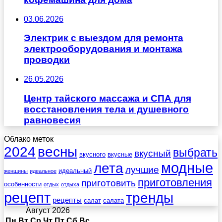
03.06.2026
Электрик с выездом для ремонта
электрооборудования и монтажа
проводки
26.05.2026
Центр тайского массажа и СПА для
восстановления тела и душевного
равновесия
Облако меток
весны
2024
выбрать
вкусный
вкусного
вкусные
лета
модные
лучшие
идеальный
женщины
идеальное
приготовления
приготовить
особенности
отдых
отдыха
рецепт
тренды
рецепты
салат
салата
Август 2026
Пн
Вт
Ср
Чт
Пт
Сб
Вс