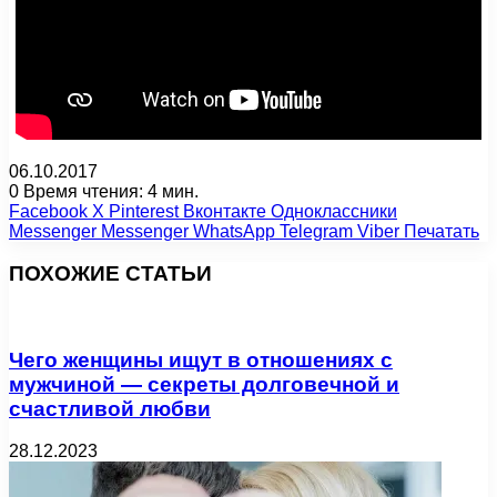
06.10.2017
0
Время чтения: 4 мин.
Facebook
X
Pinterest
Вконтакте
Одноклассники
Messenger
Messenger
WhatsApp
Telegram
Viber
Печатать
ПОХОЖИЕ СТАТЬИ
Чего женщины ищут в отношениях с
мужчиной — секреты долговечной и
счастливой любви
28.12.2023