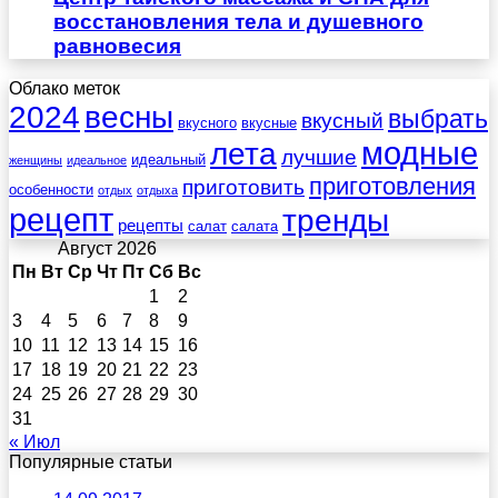
восстановления тела и душевного
равновесия
Облако меток
весны
2024
выбрать
вкусный
вкусного
вкусные
лета
модные
лучшие
идеальный
женщины
идеальное
приготовления
приготовить
особенности
отдых
отдыха
рецепт
тренды
рецепты
салат
салата
Август 2026
Пн
Вт
Ср
Чт
Пт
Сб
Вс
1
2
3
4
5
6
7
8
9
10
11
12
13
14
15
16
17
18
19
20
21
22
23
24
25
26
27
28
29
30
31
« Июл
Популярные статьи