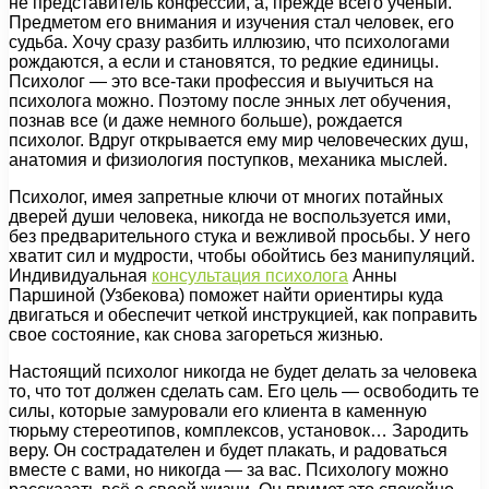
не представитель конфессий, а, прежде всего ученый.
Предметом его внимания и изучения стал человек, его
судьба. Хочу сразу разбить иллюзию, что психологами
рождаются, а если и становятся, то редкие единицы.
Психолог — это все-таки профессия и выучиться на
психолога можно. Поэтому после энных лет обучения,
познав все (и даже немного больше), рождается
психолог. Вдруг открывается ему мир человеческих душ,
анатомия и физиология поступков, механика мыслей.
Психолог, имея запретные ключи от многих потайных
дверей души человека, никогда не воспользуется ими,
без предварительного стука и вежливой просьбы. У него
хватит сил и мудрости, чтобы обойтись без манипуляций.
Индивидуальная
консультация психолога
Анны
Паршиной (Узбекова) поможет найти ориентиры куда
двигаться и обеспечит четкой инструкцией, как поправить
свое состояние, как снова загореться жизнью.
Настоящий психолог никогда не будет делать за человека
то, что тот должен сделать сам. Его цель — освободить те
силы, которые замуровали его клиента в каменную
тюрьму стереотипов, комплексов, установок… Зародить
веру. Он сострадателен и будет плакать, и радоваться
вместе с вами, но никогда — за вас. Психологу можно