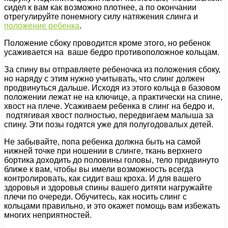
сидел к вам как возможно плотнее, а по окончании
отрегулируйте понемногу силу натяжения слинга и
положение ребенка
.
Положение сбоку проводится кроме этого, но ребенок
усаживается на ваше бедро противоположное кольцам.
За спину вы отправляете ребеночка из положения сбоку,
но наряду с этим нужно учитывать, что слинг должен
продвинуться дальше. Исходя из этого кольца в базовом
положении лежат не на ключице, а практически на спине,
хвост на плече. Усаживаем ребенка в слинг на бедро и,
подтягивая хвост полностью, передвигаем малыша за
спину. Эти позы годятся уже для полугодовалых детей.
Не забывайте, попа ребенка должна быть на самой
нижней точке при ношении в слинге, ткань верхнего
бортика доходить до половины головы, тело придвинуто
ближе к вам, чтобы вы имели возможность всегда
контролировать, как сидит ваш кроха. И для вашего
здоровья и здоровья спины вашего дитяти нагружайте
плечи по очереди. Обучитесь, как носить слинг с
кольцами правильно, и это окажет помощь вам избежать
многих неприятностей.