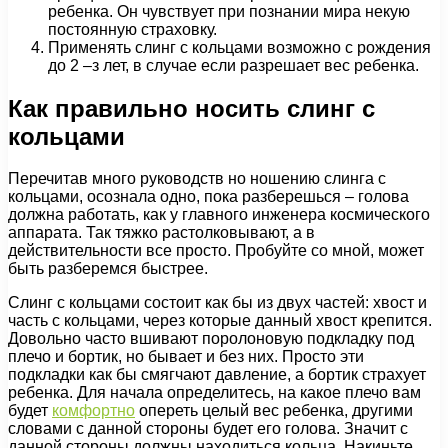
ребенка. Он чувствует при познании мира некую
постоянную страховку.
Применять слинг с кольцами возможно с рождения
до 2 –з лет, в случае если разрешает вес ребенка.
Как правильно носить слинг с
кольцами
Перечитав много руководств но ношению слинга с
кольцами, осознала одно, пока разберешься – голова
должна работать, как у главного инженера космического
аппарата. Так тяжко растолковывают, а в
действительности все просто. Пробуйте со мной, может
быть разберемся быстрее.
Слинг с кольцами состоит как бы из двух частей: хвост и
часть с кольцами, через которые данный хвост крепится.
Довольно часто вшивают поролоновую подкладку под
плечо и бортик, но бывает и без них. Просто эти
подкладки как бы смягчают давление, а бортик страхует
ребенка. Для начала определитесь, на какое плечо вам
будет
комфортно
опереть целый вес ребенка, другими
словами с данной стороны будет его голова. Значит с
данной стороны должны находиться кольца. Накиньте