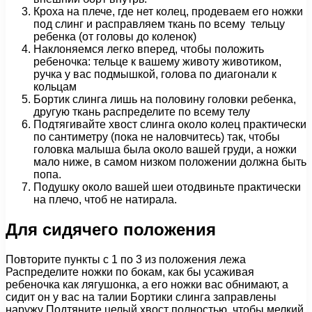
Кроха на плече, где нет колец, продеваем его ножки
под слинг и расправляем ткань по всему тельцу
ребенка (от головы до коленок)
Наклоняемся легко вперед, чтобы положить
ребеночка: тельце к вашему животу животиком,
ручка у вас подмышкой, голова по диагонали к
кольцам
Бортик слинга лишь на половину головки ребенка,
другую ткань распределите по всему телу
Подтягивайте хвост слинга около колец практически
по сантиметру (пока не наловчитесь) так, чтобы
головка малыша была около вашей груди, а ножки
мало ниже, в самом низком положении должна быть
попа.
Подушку около вашей шеи отодвиньте практически
на плечо, чтоб не натирала.
Для сидячего положения
Повторите пункты с 1 по 3 из положения лежа
Распределите ножки по бокам, как бы усаживая
ребеночка как лягушонка, а его ножки вас обнимают, а
сидит он у вас на талии Бортики слинга заправлены
наружу Подтяните целый хвост полностью, чтобы мелкий