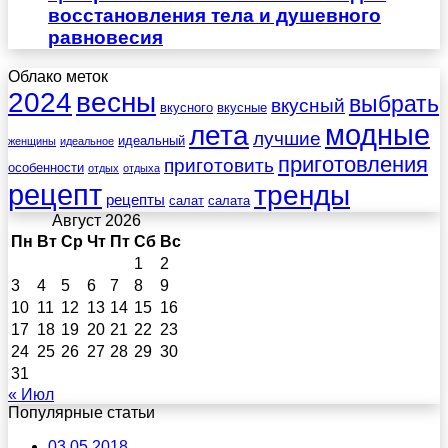
восстановления тела и душевного
равновесия
Облако меток
весны
2024
выбрать
вкусный
вкусного
вкусные
лета
модные
лучшие
идеальный
женщины
идеальное
приготовления
приготовить
особенности
отдых
отдыха
рецепт
тренды
рецепты
салат
салата
Август 2026
Пн
Вт
Ср
Чт
Пт
Сб
Вс
1
2
3
4
5
6
7
8
9
10
11
12
13
14
15
16
17
18
19
20
21
22
23
24
25
26
27
28
29
30
31
« Июл
Популярные статьи
03.05.2018