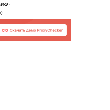
ется)
в)