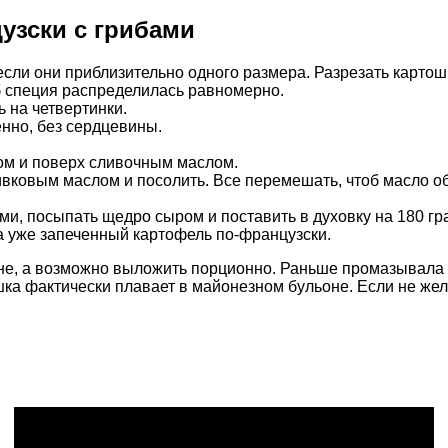
узски с грибами
сли они приблизительно одного размера. Разрезать картошк
б специя распределилась равномерно.
ь на четвертинки.
енно, без сердцевины.
ом и поверх сливочным маслом.
ивковым маслом и посолить. Все перемешать, чтоб масло о
ми, посыпать щедро сыром и поставить в духовку на 180 гр
а уже запеченный картофель по-французски.
не, а возможно выложить порционно. Раньше промазывала 
шка фактически плавает в майонезном бульоне. Если не же