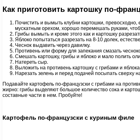
Как приготовить картошку по-франц
Почистить и вымыть клубни картошки, превосходно, е
мускатным орехом, хорошо перемешать руками, что
Грибы вымыть и кроме этого как и картошку разрезат
Яблоко попытаться разрезать на 8-10 долек, естеств
Чеснок выдавить через давилку.
Противень или форму для запекания смазать чеснок
Смешать картошку, грибы и яблоко и мало полить ол
Натереть сыр.
Выложить на противень картошку с грибами и яблока
Нарезать зелень и перед подачей посыпать сверху н
Подавайте картофель по-французски с грибами на против
жирно: грибы выделяют большое количество сока и карто
составные части в нем. Пробуйте!
Картофель по-французски с куриным филе