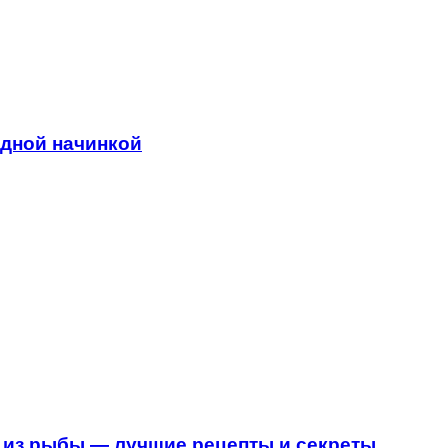
адной начинкой
 из рыбы — лучшие рецепты и секреты