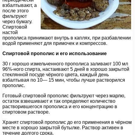
взбалтывают, а
после этого
фильтруют
через бумагу.
Спиртовой
настой
прополиса принимают внутрь в каплях, при разбавлении
водой применяют для примочек и компрессов.
Спиртовой прополис и его использование
30 г хорошо измельченного прополиса заливают 100 мл
96%-ного спирта, настаивают 5 дней в хорошо закрытой
стеклянной посуде чёрного цвета, каждый день
взбалтывая по 10— 15 мин, чтобы лучше растворился
прополис.
Готовый спиртовой прополис фильтруют через марлю,
остаток взвешивают и так определяют количество
растворившегося прополиса и его концентрацию в
спиртовом растворе.
Хранят спиртовой прополис до его применения в чёрном
месте в хорошо закрытой бутылке. Раствор активен в
течение долгого срока.