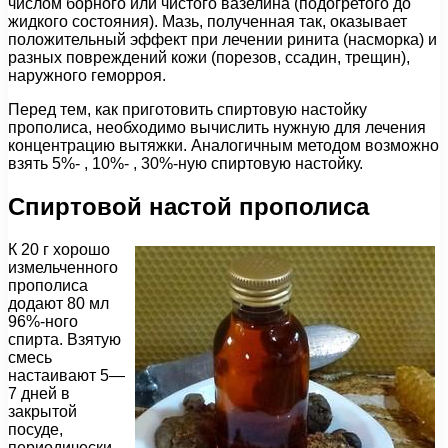
числом борного или чистого вазелина (подогретого до
жидкого состояния). Мазь, полученная так, оказывает
положительный эффект при лечении ринита (насморка) и
разных повреждений кожи (порезов, ссадин, трещин),
наружного геморроя.
Перед тем, как приготовить спиртовую настойку
прополиса, необходимо вычислить нужную для лечения
концентрацию вытяжки. Аналогичным методом возможно
взять 5%- , 10%- , 30%-ную спиртовую настойку.
Спиртовой настой прополиса
К 20 г хорошо
измельченного
прополиса
додают 80 мл
96%-ного
спирта. Взятую
смесь
настаивают 5—
7 дней в
закрытой
посуде,
периодически