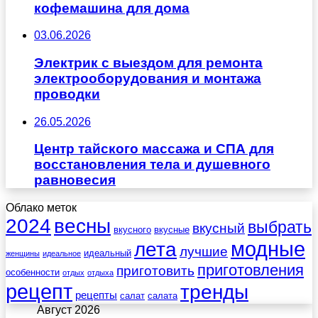
кофемашина для дома
03.06.2026
Электрик с выездом для ремонта
электрооборудования и монтажа
проводки
26.05.2026
Центр тайского массажа и СПА для
восстановления тела и душевного
равновесия
Облако меток
весны
2024
выбрать
вкусный
вкусного
вкусные
лета
модные
лучшие
идеальный
женщины
идеальное
приготовления
приготовить
особенности
отдых
отдыха
рецепт
тренды
рецепты
салат
салата
Август 2026