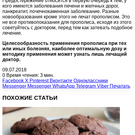
Предостережение относится в первую очередь к тем, у
кого имеются заболевания печени и желчных дорог,
панкреатит, почечнокаменная заболевание. Разные
новообразования кроме этого не лечат прополисом. Это
не все противопоказания для прополиса, исходя из этого
советуйтесь с доктором, перед тем как затевать подобное
лечение.
Целесообразность применения прополиса при тех
или иных болезнях, наиболее оптимальную дозу и
методику применения может узнать лишь лечащий
доктор.
09.07.2018
0
Время чтения: 3 мин.
Facebook
X
Pinterest
Вконтакте
Одноклассники
Messenger
Messenger
WhatsApp
Telegram
Viber
Печатать
ПОХОЖИЕ СТАТЬИ