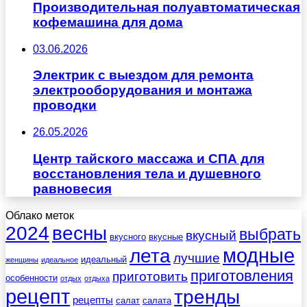
Производительная полуавтоматическая
кофемашина для дома
03.06.2026
Электрик с выездом для ремонта
электрооборудования и монтажа
проводки
26.05.2026
Центр тайского массажа и СПА для
восстановления тела и душевного
равновесия
Облако меток
весны
2024
выбрать
вкусный
вкусного
вкусные
лета
модные
лучшие
идеальный
женщины
идеальное
приготовления
приготовить
особенности
отдых
отдыха
рецепт
тренды
рецепты
салат
салата