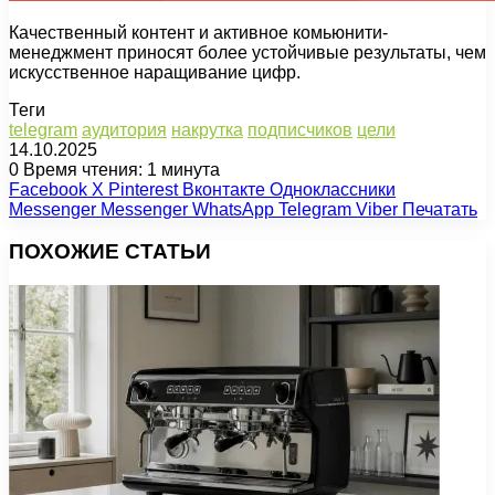
Качественный контент и активное комьюнити-
менеджмент приносят более устойчивые результаты, чем
искусственное наращивание цифр.
Теги
telegram
аудитория
накрутка
подписчиков
цели
14.10.2025
0
Время чтения: 1 минута
Facebook
X
Pinterest
Вконтакте
Одноклассники
Messenger
Messenger
WhatsApp
Telegram
Viber
Печатать
ПОХОЖИЕ СТАТЬИ