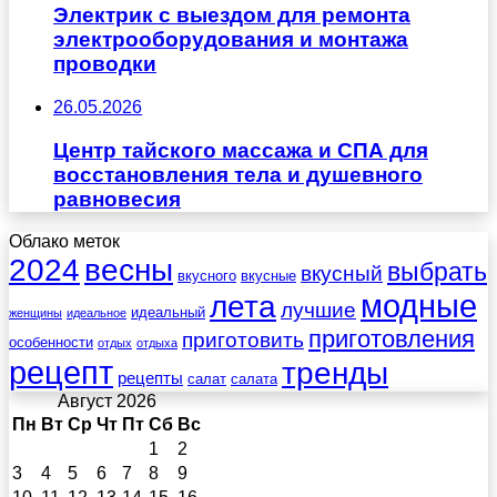
Электрик с выездом для ремонта
электрооборудования и монтажа
проводки
26.05.2026
Центр тайского массажа и СПА для
восстановления тела и душевного
равновесия
Облако меток
весны
2024
выбрать
вкусный
вкусного
вкусные
лета
модные
лучшие
идеальный
женщины
идеальное
приготовления
приготовить
особенности
отдых
отдыха
рецепт
тренды
рецепты
салат
салата
Август 2026
Пн
Вт
Ср
Чт
Пт
Сб
Вс
1
2
3
4
5
6
7
8
9