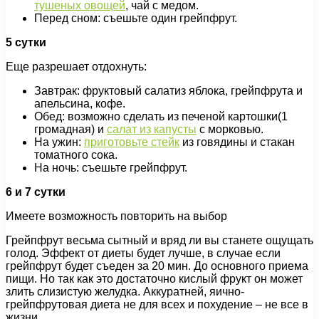
тушеных овощей
, чай с медом.
Перед сном: съешьте один грейпфрут.
5 сутки
Еще разрешает отдохнуть:
Завтрак: фруктовый салатиз яблока, грейпфрута и
апельсина, кофе.
Обед: возможно сделать из печеной картошки(1
громадная) и
салат из капусты
с морковью.
На ужин:
приготовьте стейк
из говядины и стакан
томатного сока.
На ночь: съешьте грейпфрут.
6 и 7 сутки
Имеете возможность повторить на выбор
Грейпфрут весьма сытный и вряд ли вы станете ощущать
голод. Эффект от диеты будет лучше, в случае если
грейпфрут будет съеден за 20 мин. До основного приема
пищи. Но так как это достаточно кислый фрукт он может
злить слизистую желудка. Аккуратней, яично-
грейпфрутовая диета не для всех и похудение – не все в
жизни.