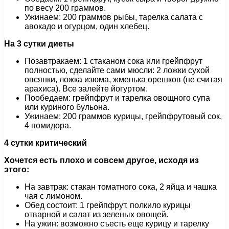
по весу 200 граммов.
Ужинаем: 200 граммов рыбы, тарелка салата с
авокадо и огурцом, один хлебец.
На 3 сутки диеты
Позавтракаем: 1 стаканом сока или грейпфрут
полностью, сделайте сами мюсли: 2 ложки сухой
овсянки, ложка изюма, жменька орешков (не считая
арахиса). Все залейте йогуртом.
Пообедаем: грейпфрут и тарелка овощного супа
или куриного бульона.
Ужинаем: 200 граммов курицы, грейпфрутовый сок,
4 помидора.
4 сутки критический
Хочется есть плохо и совсем другое, исходя из
этого:
На завтрак: стакан томатного сока, 2 яйца и чашка
чая с лимоном.
Обед состоит: 1 грейпфрут, полкило курицы
отварной и салат из зеленых овощей.
На ужин: возможно съесть еще курицу и тарелку