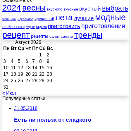
Облако меток
весны
2024
выбрать
вкусный
вкусного
вкусные
лета
модные
лучшие
идеальный
женщины
идеальное
приготовления
приготовить
особенности
отдых
отдыха
рецепт
тренды
рецепты
салат
салата
Август 2026
Пн
Вт
Ср
Чт
Пт
Сб
Вс
1
2
3
4
5
6
7
8
9
10
11
12
13
14
15
16
17
18
19
20
21
22
23
24
25
26
27
28
29
30
31
« Июл
Популярные статьи
31.05.2018
Есть ли польза от сладкого