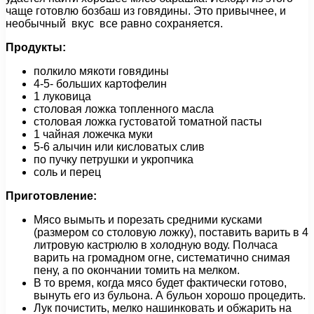
чаще готовлю бозбаш из говядины. Это привычнее, и
необычный вкус все равно сохраняется.
Продукты:
полкило мякоти говядины
4-5- больших картофелин
1 луковица
столовая ложка топленного масла
столовая ложка густоватой томатной пасты
1 чайная ложечка муки
5-6 алычин или кисловатых слив
по пучку петрушки и укропчика
соль и перец
Приготовление:
Мясо вымыть и порезать средними кусками
(размером со столовую ложку), поставить варить в 4
литровую кастрюлю в холодную воду. Полчаса
варить на громадном огне, систематично снимая
пену, а по окончании томить на мелком.
В то время, когда мясо будет фактически готово,
вынуть его из бульона. А бульон хорошо процедить.
Лук почистить, мелко нашинковать и обжарить на