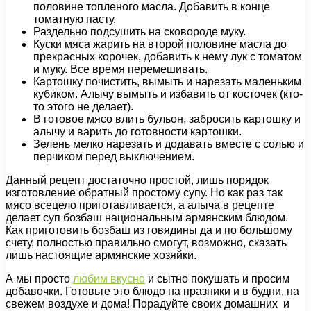
половине топленого масла. Добавить в конце
томатную пасту.
Раздельно подсушить на сковороде муку.
Куски мяса жарить на второй половине масла до
прекрасных корочек, добавить к нему лук с томатом
и муку. Все время перемешивать.
Картошку почистить, вымыть и нарезать маленьким
кубиком. Алычу вымыть и избавить от косточек (кто-
то этого не делает).
В готовое мясо влить бульон, забросить картошку и
алычу и варить до готовности картошки.
Зелень мелко нарезать и додавать вместе с солью и
перчиком перед выключением.
Данный рецепт достаточно простой, лишь порядок
изготовление обратный простому супу. Но как раз так
мясо всецело приготавливается, а алыча в рецепте
делает суп бозбаш национальным армянским блюдом.
Как приготовить бозбаш из говядины да и по большому
счету, полностью правильно смогут, возможно, сказать
лишь настоящие армянские хозяйки.
А мы просто
любим вкусно
и сытно покушать и просим
добавочки. Готовьте это блюдо на празники и в будни, на
свежем воздухе и дома! Порадуйте своих домашних и