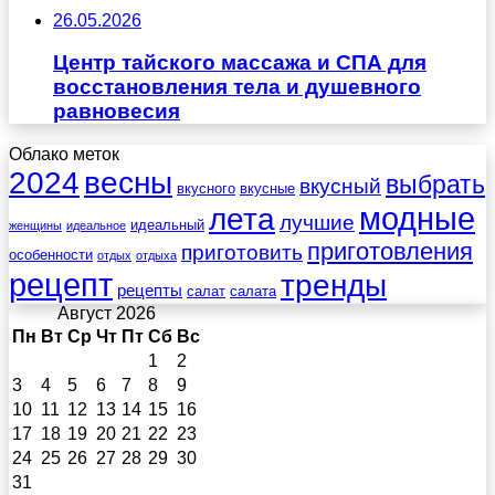
26.05.2026
Центр тайского массажа и СПА для
восстановления тела и душевного
равновесия
Облако меток
весны
2024
выбрать
вкусный
вкусного
вкусные
лета
модные
лучшие
идеальный
женщины
идеальное
приготовления
приготовить
особенности
отдых
отдыха
рецепт
тренды
рецепты
салат
салата
Август 2026
Пн
Вт
Ср
Чт
Пт
Сб
Вс
1
2
3
4
5
6
7
8
9
10
11
12
13
14
15
16
17
18
19
20
21
22
23
24
25
26
27
28
29
30
31