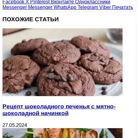
Facebook
X
Pinterest
Вконтакте
Одноклассники
Messenger
Messenger
WhatsApp
Telegram
Viber
Печатать
ПОХОЖИЕ СТАТЬИ
Рецепт шоколадного печенья с мятно-
шоколадной начинкой
27.05.2024