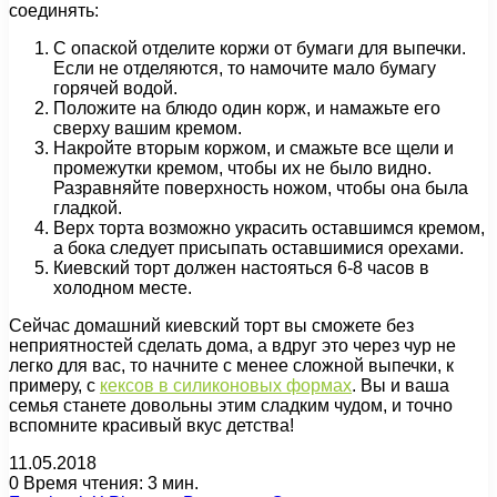
соединять:
С опаской отделите коржи от бумаги для выпечки.
Если не отделяются, то намочите мало бумагу
горячей водой.
Положите на блюдо один корж, и намажьте его
сверху вашим кремом.
Накройте вторым коржом, и смажьте все щели и
промежутки кремом, чтобы их не было видно.
Разравняйте поверхность ножом, чтобы она была
гладкой.
Верх торта возможно украсить оставшимся кремом,
а бока следует присыпать оставшимися орехами.
Киевский торт должен настояться 6-8 часов в
холодном месте.
Сейчас домашний киевский торт вы сможете без
неприятностей сделать дома, а вдруг это через чур не
легко для вас, то начните с менее сложной выпечки, к
примеру, с
кексов в силиконовых формах
. Вы и ваша
семья станете довольны этим сладким чудом, и точно
вспомните красивый вкус детства!
11.05.2018
0
Время чтения: 3 мин.