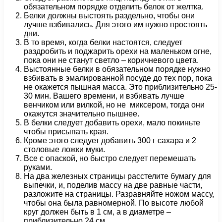
обязательном порядке отделить белок от желтка.
Белки должны выстоять раздельно, чтобы они
лучше взбивались. Для этого им нужно простоять
дни.
В то время, когда белки настоятся, следует
раздробить и поджарить орехи на маленьком огне,
пока они не станут светло – коричневого цвета.
Выстоянные белки в обязательном порядке нужно
взбивать в эмалированной посуде до тех пор, пока
не окажется пышная масса. Это приблизительно 25-
30 мин. Вашего времени, и взбивать лучше
венчиком или вилкой, но не миксером, тогда они
окажутся значительно пышнее.
В белки следует добавить орехи, мало покиньте
чтобы присыпать края.
Кроме этого следует добавить 300 г сахара и 2
столовые ложки муки.
Все с опаской, но быстро следует перемешать
руками.
На два железных страницы расстелите бумагу для
выпечки, и, поделив массу на две равные части,
разложите на страницы. Разравняйте ножом массу,
чтобы она была равномерной. По высоте любой
круг должен быть в 1 см, а в диаметре –
приблизительно 24 см.