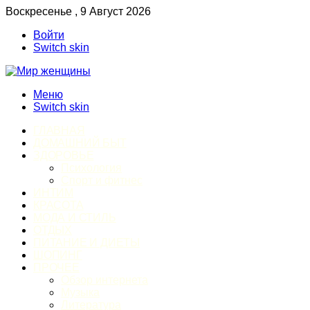
Воскресенье , 9 Август 2026
Войти
Switch skin
Меню
Switch skin
ГЛАВНАЯ
ДОМАШНИЙ БЫТ
ЗДОРОВЬЕ
Психология
Спорт и фитнес
ИНТИМ
КРАСОТА
МОДА И СТИЛЬ
ОТДЫХ
ПИТАНИЕ И ДИЕТЫ
ШОПИНГ
ПРОЧЕЕ
Обзор интернета
Музыка
Литература