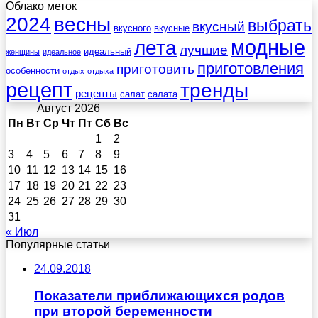
Облако меток
весны
2024
выбрать
вкусный
вкусного
вкусные
лета
модные
лучшие
идеальный
женщины
идеальное
приготовления
приготовить
особенности
отдых
отдыха
рецепт
тренды
рецепты
салат
салата
Август 2026
Пн
Вт
Ср
Чт
Пт
Сб
Вс
1
2
3
4
5
6
7
8
9
10
11
12
13
14
15
16
17
18
19
20
21
22
23
24
25
26
27
28
29
30
31
« Июл
Популярные статьи
24.09.2018
Показатели приближающихся родов
при второй беременности