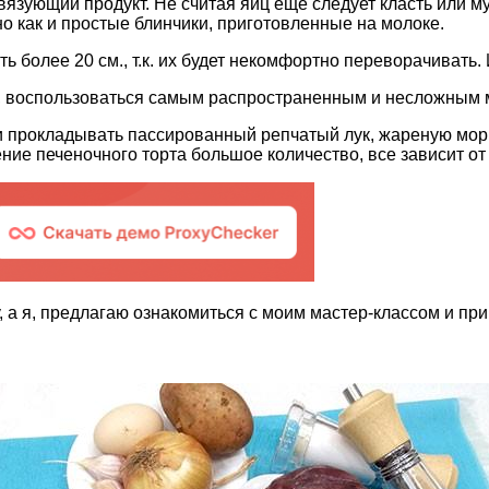
язующий продукт. Не считая яиц еще следует класть или му
но как и простые блинчики, приготовленные на молоке.
 более 20 см., т.к. их будет некомфортно переворачивать. 
у, воспользоваться самым распространенным и несложным 
прокладывать пассированный репчатый лук, жареную морко
ние печеночного торта большое количество, все зависит от
 а я, предлагаю ознакомиться с моим мастер-классом и пр