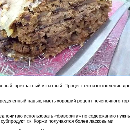
сный, прекрасный и сытный. Процесс его изготовление дост
определенный навык, иметь хороший рецепт печеночного торт
редпочитаю использовать «фаворита» по содержанию нужны
 субпродукт, т.к. Коржи получаются более ласковыми.