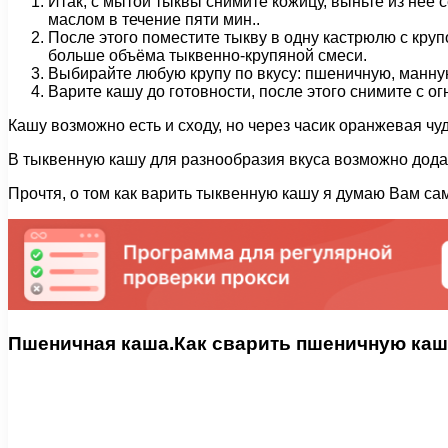
Итак, с мытой тыквы снимите кожицу, выньте из неё
маслом в течение пяти мин..
После этого поместите тыкву в одну кастрюлю с круп
больше объёма тыквенно-крупяной смеси.
Выбирайте любую крупу по вкусу: пшеничную, манную,
Варите кашу до готовности, после этого снимите с о
Кашу возможно есть и сходу, но через часик оранжевая чу
В тыквенную кашу для разнообразия вкуса возможно додав
Прочтя, о том как варить тыквенную кашу я думаю Вам сам
Пшеничная каша.Как сварить пшеничную каш