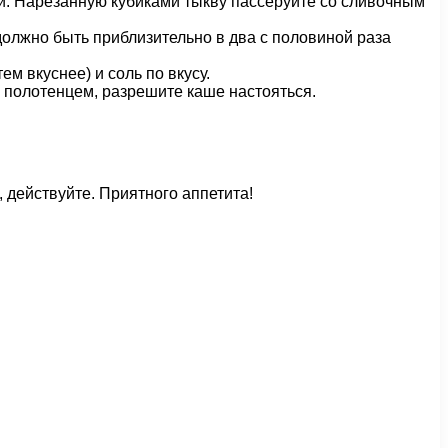
ми. Нарезанную кубиками тыкву пассеруйте со сливочным
должно быть приблизительно в два с половиной раза
м вкуснее) и соль по вкусу.
в полотенцем, разрешите каше настояться.
 действуйте. Приятного аппетита!