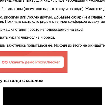
 семена. Резать тыкву для каши лучше небольшими кусочка
ой и молоком (возможно варить кашу и на воде). Жидкости 
 рисовую или любую другую. Добавьте сахар (чем слаще, те
гня. Покиньте кастрюлю рядом с тёплой конфоркой и, закута
до-кашка станет просто неподражаемой на вкус!
ать курагу, чернослив и орехи.
им захотелось попытаться её. Исходя из этого не ожидайте,
у на воде с маслом