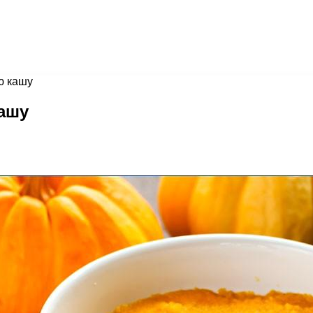
ю кашу
ашу