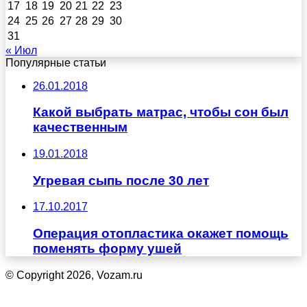
17
18
19
20
21
22
23
24
25
26
27
28
29
30
31
« Июл
Популярные статьи
26.01.2018
Какой выбрать матрас, чтобы сон был
качественным
19.01.2018
Угревая сыпь после 30 лет
17.10.2017
Операция отопластика окажет помощь
поменять форму ушей
© Copyright 2026, Vozam.ru