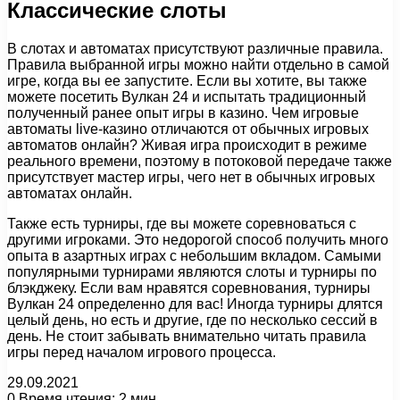
Классические слоты
В слотах и автоматах присутствуют различные правила.
Правила выбранной игры можно найти отдельно в самой
игре, когда вы ее запустите. Если вы хотите, вы также
можете посетить Вулкан 24 и испытать традиционный
полученный ранее опыт игры в казино. Чем игровые
автоматы live-казино отличаются от обычных игровых
автоматов онлайн? Живая игра происходит в режиме
реального времени, поэтому в потоковой передаче также
присутствует мастер игры, чего нет в обычных игровых
автоматах онлайн.
Также есть турниры, где вы можете соревноваться с
другими игроками. Это недорогой способ получить много
опыта в азартных играх с небольшим вкладом. Самыми
популярными турнирами являются слоты и турниры по
блэкджеку. Если вам нравятся соревнования, турниры
Вулкан 24 определенно для вас! Иногда турниры длятся
целый день, но есть и другие, где по несколько сессий в
день. Не стоит забывать внимательно читать правила
игры перед началом игрового процесса.
29.09.2021
0
Время чтения: 2 мин.