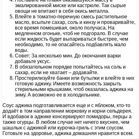
эмалированной миске или кастрюле. Так сырые
овощи не впитают в себя окись металла.
Влейте в томатно-перечную смесь растительное
масло, всыпьте сахар, соль и кинзу и проваривайте,
все время помешивая, около получаса. На
медленном огоньке, чтоб не подгорало. В случае
если жидкость будет выпариваться быстрее, чем
необходимо, то не опасайтесь подбавлять мало
воды.
Совет: За несколько мин. До окончания варки
добавьте уксус.
В обязательном порядке попытайтесь на соль и
сахар, если не хватает – додавайте.
Простерилизуйте банки или бутылки и влейте в них
готовую аджику. Имеете возможность закрыть
стерильными крышками, чтоб оказалась аджика на
зиму. А возможно ее в холодильнике.
Соус аджика подготавливается еще и с яблоком, кто-то
додаёт в том направлении морковку и корни сельдерея.
И вдобавок в аджике консервируют помидоры, перцы а
также огурцы. В любом случае нет ничего вкуснее, чем
шашлык с аджикой или курочка-гриль с этим соусом.
Готовьте на здоровье, аджика домашняя нравится всем.