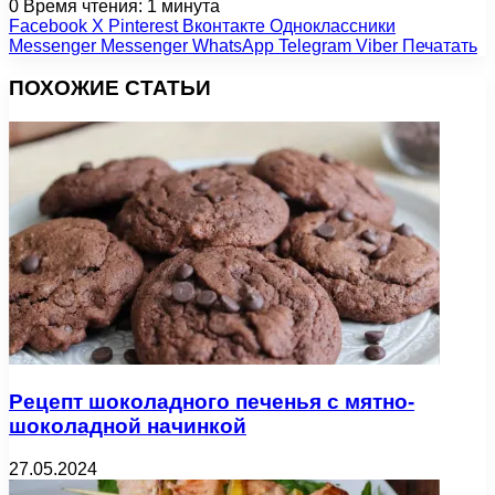
0
Время чтения: 1 минута
Facebook
X
Pinterest
Вконтакте
Одноклассники
Messenger
Messenger
WhatsApp
Telegram
Viber
Печатать
ПОХОЖИЕ СТАТЬИ
Рецепт шоколадного печенья с мятно-
шоколадной начинкой
27.05.2024