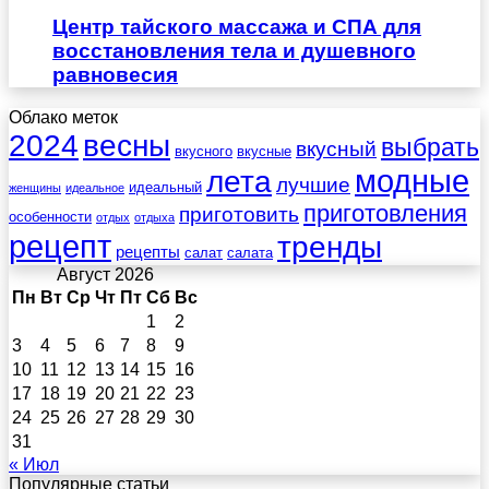
Центр тайского массажа и СПА для
восстановления тела и душевного
равновесия
Облако меток
весны
2024
выбрать
вкусный
вкусного
вкусные
лета
модные
лучшие
идеальный
женщины
идеальное
приготовления
приготовить
особенности
отдых
отдыха
рецепт
тренды
рецепты
салат
салата
Август 2026
Пн
Вт
Ср
Чт
Пт
Сб
Вс
1
2
3
4
5
6
7
8
9
10
11
12
13
14
15
16
17
18
19
20
21
22
23
24
25
26
27
28
29
30
31
« Июл
Популярные статьи