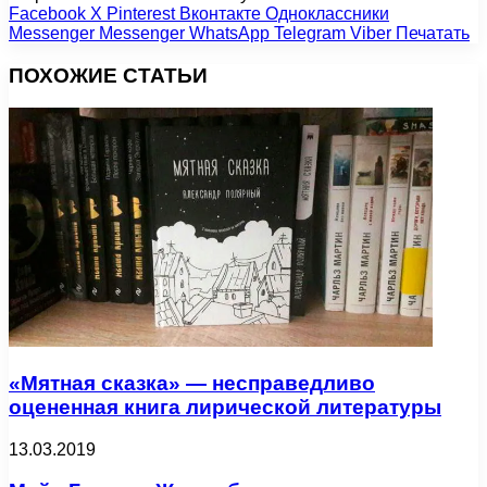
Facebook
X
Pinterest
Вконтакте
Одноклассники
Messenger
Messenger
WhatsApp
Telegram
Viber
Печатать
ПОХОЖИЕ СТАТЬИ
«Мятная сказка» — несправедливо
оцененная книга лирической литературы
13.03.2019