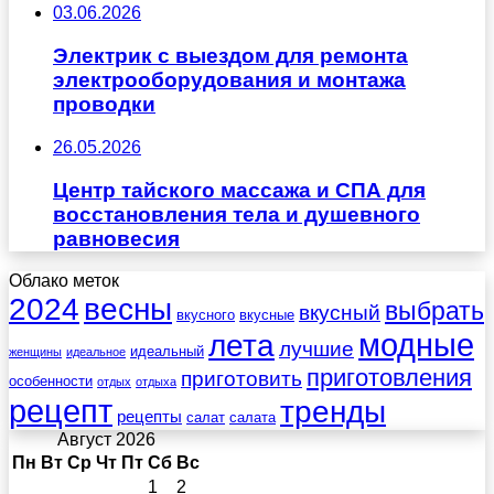
03.06.2026
Электрик с выездом для ремонта
электрооборудования и монтажа
проводки
26.05.2026
Центр тайского массажа и СПА для
восстановления тела и душевного
равновесия
Облако меток
весны
2024
выбрать
вкусный
вкусного
вкусные
лета
модные
лучшие
идеальный
женщины
идеальное
приготовления
приготовить
особенности
отдых
отдыха
рецепт
тренды
рецепты
салат
салата
Август 2026
Пн
Вт
Ср
Чт
Пт
Сб
Вс
1
2