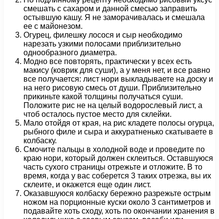
смешать с сахаром и данной смесью заправить
остывшую кашу. Я не заморачивалась и смешала
ее с майонезом.
Огурец, филешку лосося и сыр необходимо
нарезать узкими полосами приблизительно
однообразного диаметра.
Модно все повторять, практически у всех есть
макису (коврик для суши), а у меня нет, и все равно
все получается: лист нори выкладываете на доску и
на него рисовую смесь от души. Приблизительно
прикиньте какой толщины получаться суши.
Положите рис не на целый водорослевый лист, а
чтоб осталось пустое место для склейки.
Мало отойдя от края, на рис кладете полосы огурца,
рыбного филе и сыра и аккуратненько скатываете в
колбаску.
Смочите пальцы в холодной воде и проведите по
краю нори, который должен склеиться. Оставшуюся
часть сухого страницы отрежьте и отложите. В то
время, когда у вас соберется 3 таких отрезка, вы их
склеите, и окажется еще один лист.
Оказавшуюся колбаску бережно разрежьте острым
ножом на порционные куски около 3 сантиметров и
подавайте хоть сходу, хоть по окончании хранения в