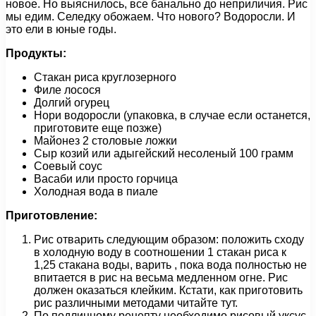
новое. Но выяснилось, все банально до неприличия. Рис
мы едим. Селедку обожаем. Что нового? Водоросли. И
это ели в юные годы.
Продукты:
Стакан риса круглозерного
Филе лосося
Долгий огурец
Нори водоросли (упаковка, в случае если останется,
приготовите еще позже)
Майонез 2 столовые ложки
Сыр козий или адыгейский несоленый 100 грамм
Соевый соус
Васаби или просто горчица
Холодная вода в пиале
Приготовление:
Рис отварить следующим образом: положить сходу
в холодную воду в соотношении 1 стакан риса к
1,25 стакана воды, варить , пока вода полностью не
впитается в рис на весьма медленном огне. Рис
должен оказаться клейким. Кстати, как приготовить
рис различными методами читайте тут.
По подлинному рецепту необходимо рисовый уксус