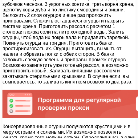
зубочков чеснока. 3 укропных зонтика, треть корня хрена,
щепотку коры дуба и по листику смородины и вишни.
Выложить 2 слоя огурцов и еще раз проложить
приправами. Сложить оставшиеся огурцы и накрыть
листами хрена. Приготовить рассол с расчетом 1
столовая ложка соли на литр холодной воды. Залить
огурцы, чтоб вода их покрывала и придавить тарелкой.
Покинуть огурцы на три дня. Приготовить банки,
простирилизовать их. Огурцы вытащить, вымыть от
налета и обрезать попки с обеих сторон. В банки
заложить свежую зелень и приправы промеж огурцов.
Возможно закипятить уже готовый рассол, а возможно
приготовить новый. Заливать кипящим рассолом и
закатывать стерильными крышками. В случае если вы
сомневаетесь, то заливать кипятком возможно два раза.
Консервированные огурцы получаются хрустящими и в
меру острыми и солеными. Их возможно позволять
кушать кроме того мелким деткам. Определившись в один