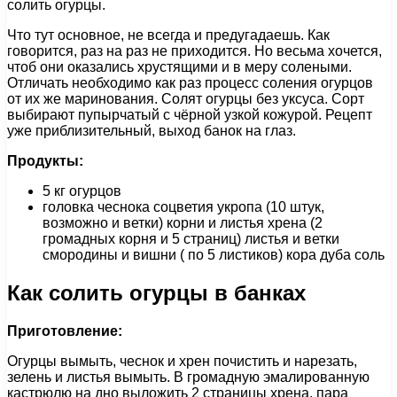
солить огурцы.
Что тут основное, не всегда и предугадаешь. Как
говорится, раз на раз не приходится. Но весьма хочется,
чтоб они оказались хрустящими и в меру солеными.
Отличать необходимо как раз процесс соления огурцов
от их же маринования. Солят огурцы без уксуса. Сорт
выбирают пупырчатый с чёрной узкой кожурой. Рецепт
уже приблизительный, выход банок на глаз.
Продукты:
5 кг огурцов
головка чеснока соцветия укропа (10 штук,
возможно и ветки) корни и листья хрена (2
громадных корня и 5 страниц) листья и ветки
смородины и вишни ( по 5 листиков) кора дуба соль
Как солить огурцы в банках
Приготовление:
Огурцы вымыть, чеснок и хрен почистить и нарезать,
зелень и листья вымыть. В громадную эмалированную
кастрюлю на дно выложить 2 страницы хрена, пара