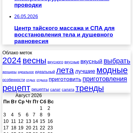
проводки
26.05.2026
Центр тайского массажа и СПА для
восстановления тела и душевного
равновесия
Облако меток
весны
2024
выбрать
вкусный
вкусного
вкусные
лета
модные
лучшие
идеальный
женщины
идеальное
приготовления
приготовить
особенности
отдых
отдыха
рецепт
тренды
рецепты
салат
салата
Август 2026
Пн
Вт
Ср
Чт
Пт
Сб
Вс
1
2
3
4
5
6
7
8
9
10
11
12
13
14
15
16
17
18
19
20
21
22
23