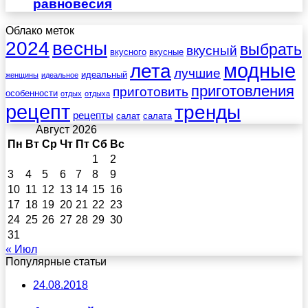
равновесия
Облако меток
весны
2024
выбрать
вкусный
вкусного
вкусные
лета
модные
лучшие
идеальный
женщины
идеальное
приготовления
приготовить
особенности
отдых
отдыха
рецепт
тренды
рецепты
салат
салата
Август 2026
Пн
Вт
Ср
Чт
Пт
Сб
Вс
1
2
3
4
5
6
7
8
9
10
11
12
13
14
15
16
17
18
19
20
21
22
23
24
25
26
27
28
29
30
31
« Июл
Популярные статьи
24.08.2018