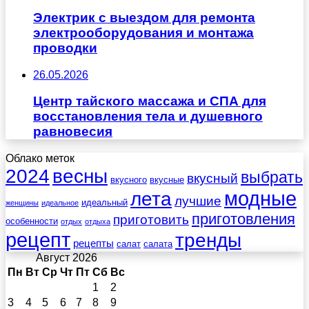
Электрик с выездом для ремонта
электрооборудования и монтажа
проводки
26.05.2026
Центр тайского массажа и СПА для
восстановления тела и душевного
равновесия
Облако меток
весны
2024
выбрать
вкусный
вкусного
вкусные
лета
модные
лучшие
идеальный
женщины
идеальное
приготовления
приготовить
особенности
отдых
отдыха
рецепт
тренды
рецепты
салат
салата
Август 2026
Пн
Вт
Ср
Чт
Пт
Сб
Вс
1
2
3
4
5
6
7
8
9