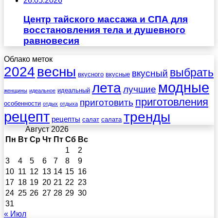
26.05.2026
Центр тайского массажа и СПА для
восстановления тела и душевного
равновесия
Облако меток
весны
2024
выбрать
вкусный
вкусного
вкусные
лета
модные
лучшие
идеальный
женщины
идеальное
приготовления
приготовить
особенности
отдых
отдыха
рецепт
тренды
рецепты
салат
салата
Август 2026
Пн
Вт
Ср
Чт
Пт
Сб
Вс
1
2
3
4
5
6
7
8
9
10
11
12
13
14
15
16
17
18
19
20
21
22
23
24
25
26
27
28
29
30
31
« Июл