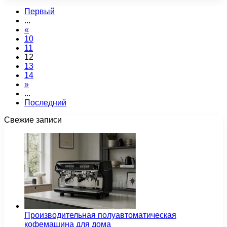
Первый
...
«
10
11
12
13
14
»
...
Последний
Свежие записи
Производительная полуавтоматическая
кофемашина для дома