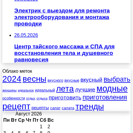
Электрик с выездом для ремонта
электрооборудования и монтажа
проводки
26.05.2026
Центр тайского массажа и СПА для
восстановления тела и душевного
равновесия
Облако меток
весны
2024
выбрать
вкусный
вкусного
вкусные
лета
модные
лучшие
идеальный
женщины
идеальное
приготовления
приготовить
особенности
отдых
отдыха
рецепт
тренды
рецепты
салат
салата
Август 2026
Пн
Вт
Ср
Чт
Пт
Сб
Вс
1
2