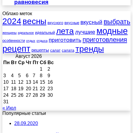
равновесия
Облако меток
весны
2024
выбрать
вкусный
вкусного
вкусные
лета
модные
лучшие
идеальный
женщины
идеальное
приготовления
приготовить
особенности
отдых
отдыха
рецепт
тренды
рецепты
салат
салата
Август 2026
Пн
Вт
Ср
Чт
Пт
Сб
Вс
1
2
3
4
5
6
7
8
9
10
11
12
13
14
15
16
17
18
19
20
21
22
23
24
25
26
27
28
29
30
31
« Июл
Популярные статьи
28.09.2020