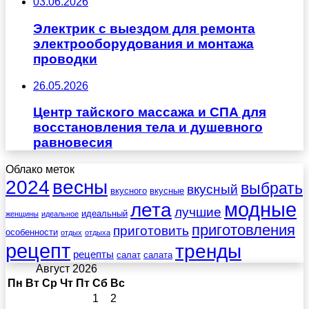
03.06.2026
Электрик с выездом для ремонта
электрооборудования и монтажа
проводки
26.05.2026
Центр тайского массажа и СПА для
восстановления тела и душевного
равновесия
Облако меток
весны
2024
выбрать
вкусный
вкусного
вкусные
лета
модные
лучшие
идеальный
женщины
идеальное
приготовления
приготовить
особенности
отдых
отдыха
рецепт
тренды
рецепты
салат
салата
Август 2026
Пн
Вт
Ср
Чт
Пт
Сб
Вс
1
2