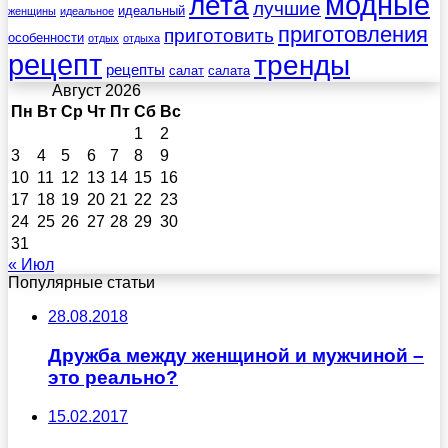
лета
модные
лучшие
идеальный
женщины
идеальное
приготовления
приготовить
особенности
отдых
отдыха
рецепт
тренды
рецепты
салат
салата
Август 2026
Пн
Вт
Ср
Чт
Пт
Сб
Вс
1
2
3
4
5
6
7
8
9
10
11
12
13
14
15
16
17
18
19
20
21
22
23
24
25
26
27
28
29
30
31
« Июл
Популярные статьи
28.08.2018
Дружба между женщиной и мужчиной –
это реально?
15.02.2017