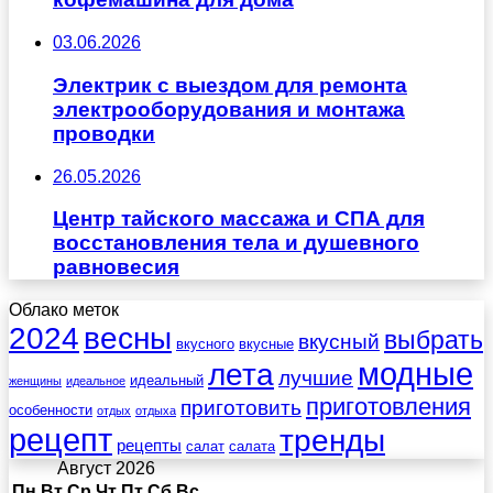
03.06.2026
Электрик с выездом для ремонта
электрооборудования и монтажа
проводки
26.05.2026
Центр тайского массажа и СПА для
восстановления тела и душевного
равновесия
Облако меток
весны
2024
выбрать
вкусный
вкусного
вкусные
лета
модные
лучшие
идеальный
женщины
идеальное
приготовления
приготовить
особенности
отдых
отдыха
рецепт
тренды
рецепты
салат
салата
Август 2026
Пн
Вт
Ср
Чт
Пт
Сб
Вс