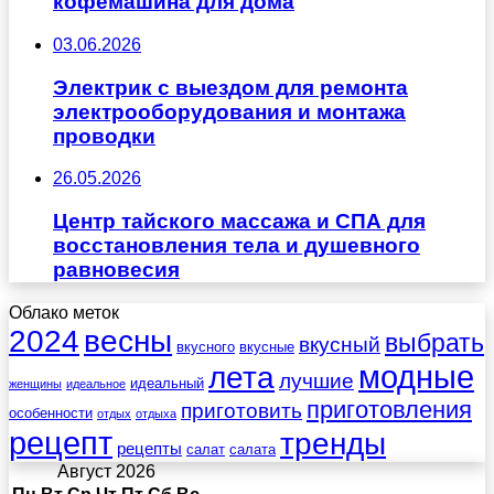
кофемашина для дома
03.06.2026
Электрик с выездом для ремонта
электрооборудования и монтажа
проводки
26.05.2026
Центр тайского массажа и СПА для
восстановления тела и душевного
равновесия
Облако меток
весны
2024
выбрать
вкусный
вкусного
вкусные
лета
модные
лучшие
идеальный
женщины
идеальное
приготовления
приготовить
особенности
отдых
отдыха
рецепт
тренды
рецепты
салат
салата
Август 2026