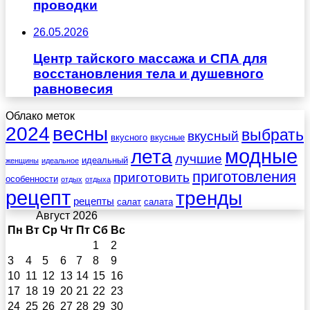
проводки
26.05.2026
Центр тайского массажа и СПА для
восстановления тела и душевного
равновесия
Облако меток
весны
2024
выбрать
вкусный
вкусного
вкусные
лета
модные
лучшие
идеальный
женщины
идеальное
приготовления
приготовить
особенности
отдых
отдыха
рецепт
тренды
рецепты
салат
салата
Август 2026
Пн
Вт
Ср
Чт
Пт
Сб
Вс
1
2
3
4
5
6
7
8
9
10
11
12
13
14
15
16
17
18
19
20
21
22
23
24
25
26
27
28
29
30