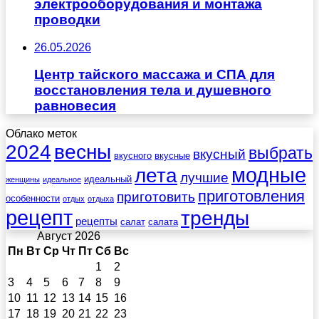
электрооборудования и монтажа
проводки
26.05.2026
Центр тайского массажа и СПА для
восстановления тела и душевного
равновесия
Облако меток
весны
2024
выбрать
вкусный
вкусного
вкусные
лета
модные
лучшие
идеальный
женщины
идеальное
приготовления
приготовить
особенности
отдых
отдыха
рецепт
тренды
рецепты
салат
салата
Август 2026
Пн
Вт
Ср
Чт
Пт
Сб
Вс
1
2
3
4
5
6
7
8
9
10
11
12
13
14
15
16
17
18
19
20
21
22
23