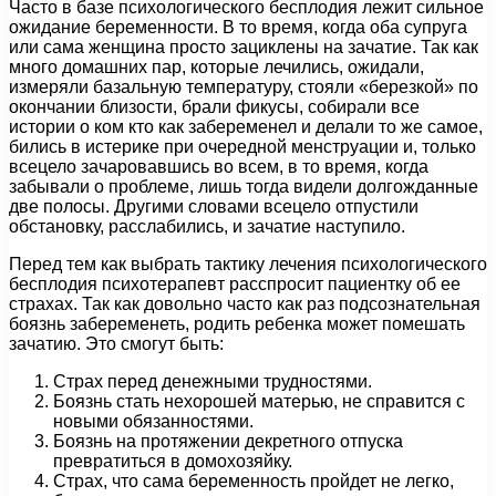
Часто в базе психологического бесплодия лежит сильное
ожидание беременности. В то время, когда оба супруга
или сама женщина просто зациклены на зачатие. Так как
много домашних пар, которые лечились, ожидали,
измеряли базальную температуру, стояли «березкой» по
окончании близости, брали фикусы, собирали все
истории о ком кто как забеременел и делали то же самое,
бились в истерике при очередной менструации и, только
всецело зачаровавшись во всем, в то время, когда
забывали о проблеме, лишь тогда видели долгожданные
две полосы. Другими словами всецело отпустили
обстановку, расслабились, и зачатие наступило.
Перед тем как выбрать тактику лечения психологического
бесплодия психотерапевт расспросит пациентку об ее
страхах. Так как довольно часто как раз подсознательная
боязнь забеременеть, родить ребенка может помешать
зачатию. Это смогут быть:
Страх перед денежными трудностями.
Боязнь стать нехорошей матерью, не справится с
новыми обязанностями.
Боязнь на протяжении декретного отпуска
превратиться в домохозяйку.
Страх, что сама беременность пройдет не легко,