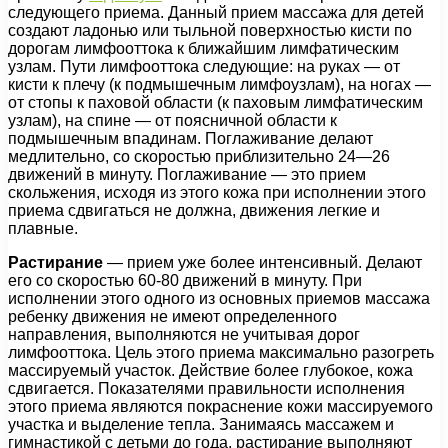
следующего приема. Данный прием массажа для детей
создают ладонью или тыльной поверхностью кисти по
дорогам лимфооттока к ближайшим лимфатическим
узлам. Пути лимфооттока следующие: на руках — от
кисти к плечу (к подмышечным лимфоузлам), на ногах —
от стопы к паховой области (к паховым лимфатическим
узлам), на спине — от поясничной области к
подмышечным впадинам. Поглаживание делают
медлительно, со скоростью приблизительно 24—26
движений в минуту. Поглаживание — это прием
скольжения, исходя из этого кожа при исполнении этого
приема сдвигаться не должна, движения легкие и
плавные.
Растирание
— прием уже более интенсивный. Делают
его со скоростью 60-80 движений в минуту. При
исполнении этого одного из основных приемов массажа
ребенку движения не имеют определенного
направления, выполняются не учитывая дорог
лимфооттока. Цель этого приема максимально разогреть
массируемый участок. Действие более глубокое, кожа
сдвигается. Показателями правильности исполнения
этого приема являются покраснение кожи массируемого
участка и выделение тепла. Занимаясь массажем и
гимнастикой с детьми до года, растирание выполняют