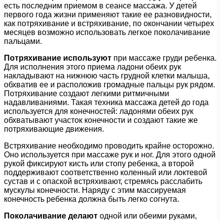
есть последним приемом в сеансе массажа. У детей
первого года жизни применяют такие ее разновидности,
как потряхивание и встряхивание, по окончании четырех
месяцев возможно использовать легкое поколачивание
пальцами.
Потряхивание используют
при массаже груди ребенка.
Для исполнения этого приема ладони обеих рук
накладывают на нижнюю часть грудной клетки малыша,
обхватив ее и расположив громадные пальцы рук рядом.
Потряхивание создают легкими ритмичными
надавливаниями. Такая техника массажа детей до года
используется для конечностей: ладонями обеих рук
обхватывают участок конечности и создают такие же
потряхивающие движения.
Встряхивание необходимо проводить крайне осторожно.
Оно используется при массаже рук и ног. Для этого одной
рукой фиксируют кисть или стопу ребенка, а второй
поддерживают соответственно коленный или локтевой
сустав и с опаской встряхивают, стремясь расслабить
мускулы конечности. Наряду с этим массируемая
конечность ребенка должна быть легко согнута.
Поколачивание делают
одной или обеими руками,