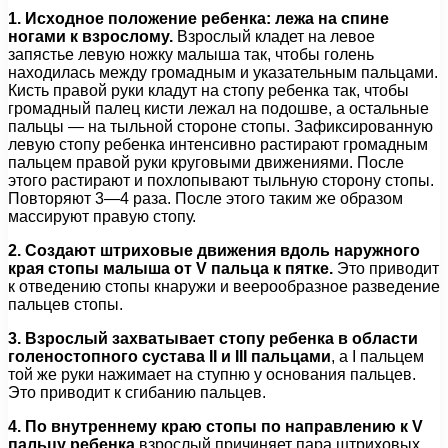
1. Исходное положение ребенка: лежа на спине
ногами к взрослому.
Взрослый кладет на левое
запястье левую ножку малыша так, чтобы голень
находилась между громадным и указательным пальцами.
Кисть правой руки кладут на стопу ребенка так, чтобы
громадный палец кисти лежал на подошве, а остальные
пальцы — на тыльной стороне стопы. Зафиксированную
левую стопу ребенка интенсивно растирают громадным
пальцем правой руки круговыми движениями. После
этого растирают и похлопывают тыльную сторону стопы.
Повторяют 3—4 раза. После этого таким же образом
массируют правую стопу.
2. Создают штриховые движения вдоль наружного
края стопы малыша от V пальца к пятке.
Это приводит
к отведению стопы кнаружи и веерообразное разведение
пальцев стопы.
3. Взрослый захватывает стопу ребенка в области
голеностопного сустава II и III пальцами
, а I пальцем
той же руки нажимает на ступню у основания пальцев.
Это приводит к сгибанию пальцев.
4. По внутреннему краю стопы по направлению к V
пальцу ребенка
взрослый причиняет пара штриховых