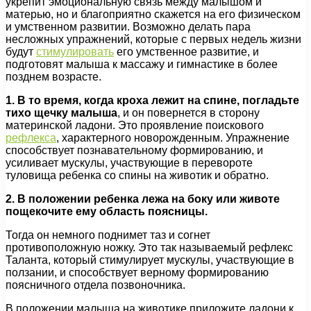
укрепит эмоциональную связь между малышом и
матерью, но и благоприятно скажется на его физическом
и умственном развитии. Возможно делать пара
несложных упражнений, которые с первых недель жизни
будут
стимулировать
его умственное развитие, и
подготовят малыша к массажу и гимнастике в более
позднем возрасте.
1. В то время, когда кроха лежит на спине, погладьте
тихо щечку малыша
, и он повернется в сторону
материнской ладони. Это проявление поискового
рефлекса
, характерного новорожденным. Упражнение
способствует познавательному формированию, и
усиливает мускулы, участвующие в перевороте
туловища ребенка со спины на животик и обратно.
2. В положении ребенка лежа на боку или животе
пощекочите ему область поясницы.
Тогда он немного поднимет таз и согнет
противоположную ножку. Это так называемый рефлекс
Таланта, который стимулирует мускулы, участвующие в
ползании, и способствует верному формированию
поясничного отдела позвоночника.
В положении малыша на животике приложите ладони к