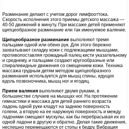
Разминание делают с учетом дорог лимфооттока.
Скорость исполнения этого приемы детского массажа —
40-50 движений в минуту. При массаже детей применяют
щипцеобразное разминание или так именуемое валяние.
Щипцеобразное разминание
выполняют тремя
пальцами одной или обеих рук. Для этого бережно
захватывают складку кожи с подлежащими мышцами,
противопоставляя громадный палец кисти указательному
и среднему, и пальцами создают кругообразные или
спиралевидные движения со смещением кожи. Техника
массажа грудным детям методом щипцеобразного
разминания используется для мышц спины, идущих
вдоль позвоночника, мышц ног и ягодиц.
Прием валяния
выполняют двумя руками, в
большинстве случаев на мышцах ног. На протяжении
гимнастики и массажа для детей раннего возраста
ладонь одной руки кладут на заднюю поверхность
голени, а вторую на ее наружную поверхность и между
ладонями смещают мускулы, как бы перебрасывая их из
одной ладони в другую и обратно. Делая такие движения,
неспешно перемещаются от стопы к бедру. Вибрация