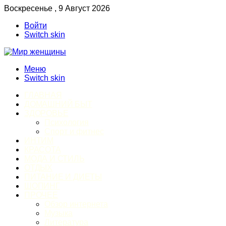
Воскресенье , 9 Август 2026
Войти
Switch skin
Меню
Switch skin
ГЛАВНАЯ
ДОМАШНИЙ БЫТ
ЗДОРОВЬЕ
Психология
Спорт и фитнес
ИНТИМ
КРАСОТА
МОДА И СТИЛЬ
ОТДЫХ
ПИТАНИЕ И ДИЕТЫ
ШОПИНГ
ПРОЧЕЕ
Обзор интернета
Музыка
Литература