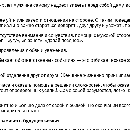
их лет мужчине самому надоест видеть перед собой даму, в
 неё уйти или завести отношения на стороне. С таким повед
ипиально важно стараться доверять друг другу и уважать п
отсутствие внимания и сочувствия, помощи с мужской стор
т – «угу», «я занят», «давай позднее».
проявления любви и уважения.
бывает об ответственных событиях — это отбивает всякое 
иной отдаления друг от друга. Женщине жизненно принципи
лчаса и оказать помощь в решении сложностей, чтобы оказ
оит определённых усилий. Само собой разумеется, легко н
риятно и больно делают своей любимой. По окончании всего
медлительно тает.
 зависеть будущее семьи
.