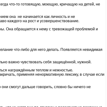
сегда что-то готовящую, моющую, кричащую на детей, не
ением она не начинается как личность и не
раво каждого на рост и усовершенствование.
оны. Она обращается к нему с тревожащей проблемой и
желание что-либо для него делать. Появляется невидимая
ально важно чувствовать себя защищённой, нужной.
аться награждённым теплом и нежностью.
акричать, применяя ненормативную лексику, в случае если
 они смогут дальше говорить, словно бы ничего не