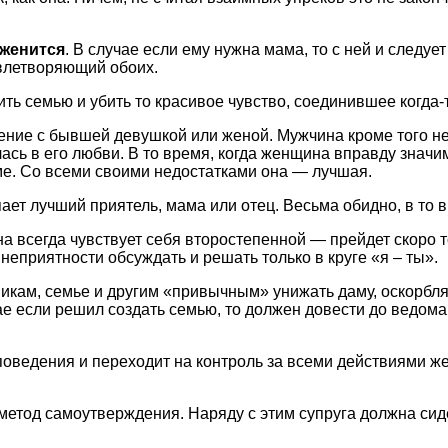
 женится
. В случае если ему нужна мама, то с ней и следуе
овлетворяющий обоих.
 семью и убить то красивое чувство, соединившее когда-т
ие с бывшей дев­уш­кой или женой. Мужчина кроме того не
ась в его любви. В то время, когда женщина вправду значим
оме. Со всеми своими недостатками она — лучшая.
ает лучший приятель, мама или отец. Весьма обидно, в то в
а всегда чувствует себя второстепенной — прейдет скоро то
еприятности обсуждать и решать только в круге «я – ты».
кам, семье и другим «привычным» унижать даму, оскорблят
чае если решил создать семью, то должен довести до ведома
оведения и переходит на контроль за всеми действиями жен
метод самоутверждения. Наряду с этим супруга должна сиде