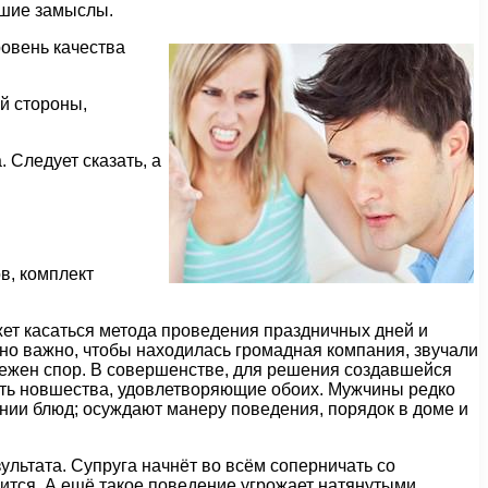
йшие замыслы.
ровень качества
ей стороны,
 Следует сказать, а
в, комплект
жет касаться метода проведения праздничных дней и
ьно важно, чтобы находилась громадная компания, звучали
збежен спор. В совершенстве, для решения создавшейся
рить новшества, удовлетворяющие обоих. Мужчины редко
нии блюд; осуждают манеру поведения, порядок в доме и
льтата. Супруга начнёт во всём соперничать со
нчится. А ещё такое поведение угрожает натянутыми