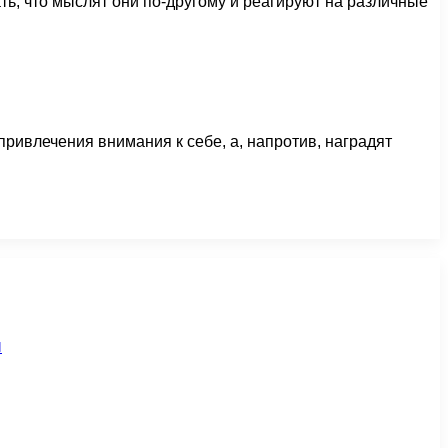
ть, что мыслят они по-другому и реагируют на различные
ривлечения внимания к себе, а, напротив, наградят
и