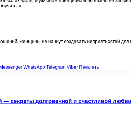
только их часть. Мужчинам принципиально важно не забыва
обучиться:
ошений, женщины не начнут создавать неприятностей для п
Messenger
WhatsApp
Telegram
Viber
Печатать
й — секреты долговечной и счастливой любв