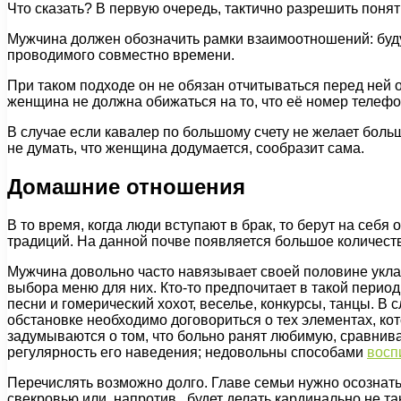
Что сказать? В первую очередь, тактично разрешить понят
Мужчина должен обозначить рамки взаимоотношений: будут
проводимого совместно времени.
При таком подходе он не обязан отчитываться перед ней о т
женщина не должна обижаться на то, что её номер телеф
В случае если кавалер по большому счету не желает больш
не думать, что женщина додумается, сообразит сама.
Домашние отношения
В то время, когда люди вступают в брак, то берут на себя
традиций. На данной почве появляется большое количеств
Мужчина довольно часто навязывает своей половине уклад
выбора меню для них. Кто-то предпочитает в такой перио
песни и гомерический хохот, веселье, конкурсы, танцы. 
обстановке необходимо договориться о тех элементах, к
задумываются о том, что больно ранят любимую, сравнива
регулярность его наведе­ния; недовольны способами
восп
Перечислять возможно долго. Главе семьи нужно осознать
свекровью или, напротив, будет делать кардинально не та