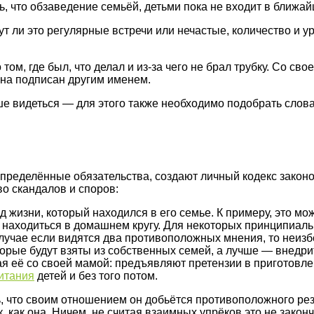
ь, что обзаведение семьёй, детьми пока не входит в ближа
 ли это регулярные встречи или нечастые, количество и у
ом, где был, что делал и из-за чего не брал трубку. Со сво
она подписан другим именем.
е видеться — для этого также необходимо подобрать слова.
 определённые обязательства, создают личный кодекс законо
о скандалов и споров:
 жизни, который находился в его семье. К примеру, это мо
д находиться в домашнем кругу. Для некоторых принципиал
В случае если видятся два противоположных мнения, то неи
оторые будут взяты из собственных семей, а лучше — внед
я её со своей мамой: предъявляют претензии в приготовле
итания
детей и без того потом.
, что своим отношением он добьётся противоположного резу
к, как она. Ничем, не считая взаимных упрёков это не зако