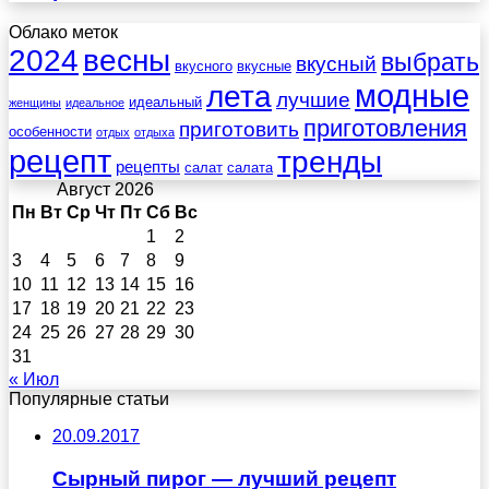
Облако меток
весны
2024
выбрать
вкусный
вкусного
вкусные
лета
модные
лучшие
идеальный
женщины
идеальное
приготовления
приготовить
особенности
отдых
отдыха
рецепт
тренды
рецепты
салат
салата
Август 2026
Пн
Вт
Ср
Чт
Пт
Сб
Вс
1
2
3
4
5
6
7
8
9
10
11
12
13
14
15
16
17
18
19
20
21
22
23
24
25
26
27
28
29
30
31
« Июл
Популярные статьи
20.09.2017
Сырный пирог — лучший рецепт