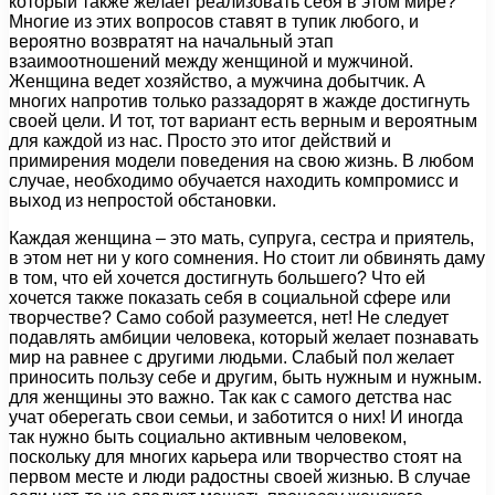
который также желает реализовать себя в этом мире?
Многие из этих вопросов ставят в тупик любого, и
вероятно возвратят на начальный этап
взаимоотношений между женщиной и мужчиной.
Женщина ведет хозяйство, а мужчина добытчик. А
многих напротив только раззадорят в жажде достигнуть
своей цели. И тот, тот вариант есть верным и вероятным
для каждой из нас. Просто это итог действий и
примирения модели поведения на свою жизнь. В любом
случае, необходимо обучается находить компромисс и
выход из непростой обстановки.
Каждая женщина – это мать, супруга, сестра и приятель,
в этом нет ни у кого сомнения. Но стоит ли обвинять даму
в том, что ей хочется достигнуть большего? Что ей
хочется также показать себя в социальной сфере или
творчестве? Само собой разумеется, нет! Не следует
подавлять амбиции человека, который желает познавать
мир на равнее с другими людьми. Слабый пол желает
приносить пользу себе и другим, быть нужным и нужным.
для женщины это важно. Так как с самого детства нас
учат оберегать свои семьи, и заботится о них! И иногда
так нужно быть социально активным человеком,
поскольку для многих карьера или творчество стоят на
первом месте и люди радостны своей жизнью. В случае