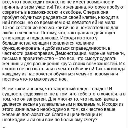
все, что происходит около, но не имеет возможности
принять в этом участия! Так и женщина, которую пробуют
сократить в возможностях и свободе. Сперва она
пробует обучиться радоваться своей клетки, находит в
ней плюсы, но со временем она делается ей не мила!
Такое состояние весьма критично и нежелательно для
любого человека. Потому, что, как правило действует
угнетающе и подавляюще. Исходя из этого у
большинства женщин появляется желание
функционировать и добиваться справедливости, в
частности равноправия. Демонстрации, мирные митинги,
письма в правительство – это все, что смогут сделать
женщины для расширения круга своих возможностей. Их
сложно не осознать или в чем-то обвинить! Так как иногда
каждому из нас хочется обучиться чему-то новому или
постичь что-то малоизвестное.
Всем как мы знаем, что запретный плод – сладок! И
сущность содержится не в том, что тебе этого хочется, а в
том, что он запретен. Для многих то, что нельзя делать
делается весьма увлекательным и желаемым. Исходя из
этого изначально необходимо в том, как честно ваше
желания пользоваться благами цивилизации и
необходимы ли они вам по большому счету?