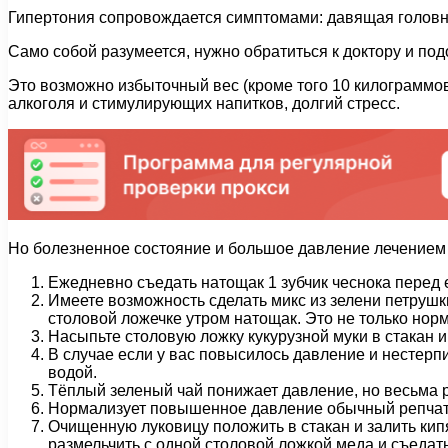
Гипертония сопровождается симптомами: давящая головная
Само собой разумеется, нужно обратиться к доктору и под
Это возможно избыточный вес (кроме того 10 килограммо
алкоголя и стимулирующих напитков, долгий стресс.
Но болезненное состояние и большое давление лечение
Ежедневно съедать натощак 1 зубчик чеснока перед 
Имеете возможность сделать микс из зелени петрушки
столовой ложечке утром натощак. Это не только норм
Насыпьте столовую ложку кукурузной муки в стакан и
В случае если у вас повысилось давление и нестерпи
водой.
Тёплый зеленый чай понижает давление, но весьма р
Нормализует повышенное давление обычный репчаты
Очищенную луковицу положить в стакан и залить кипя
размельчить с одной столовой ложкой меда и съедать