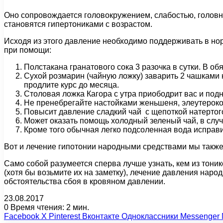
Оно сопровождается головокружением, слабостью, головны
становятся гипертониками с возрастом.
Исходя из этого давление необходимо поддерживать в норм
при помощи:
Полстакана гранатового сока 3 разочка в сутки. В о
Сухой розмарин (чайную ложку) заварить 2 чашками к
продлите курс до месяца.
Столовая ложка Кагора с утра приободрит вас и подн
Не пренебрегайте настойками женьшеня, элеутерокок
Повысит давление сладкий чай с щепоткой натертог
Может оказать помощь холодный зеленый чай, в случа
Кроме того обычная легко подсоленная вода исправит
Вот и лечение гипотонии народными средствами мы также
Само собой разумеется сперва лучше узнать, кем из тоник
(хотя бы возьмите их на заметку), лечение давления нар
обстоятельства сбоя в кровяном давлении.
23.08.2017
0
Время чтения: 2 мин.
Facebook
X
Pinterest
Вконтакте
Одноклассники
Messenger