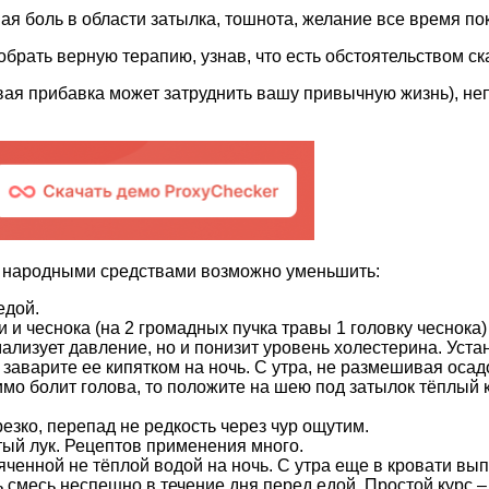
 боль в области затылка, тошнота, желание все время пок
обрать верную терапию, узнав, что есть обстоятельством ск
вая прибавка может затруднить вашу привычную жизнь), н
м народными средствами возможно уменьшить:
едой.
 и чеснока (на 2 громадных пучка травы 1 головку чеснока)
ализует давление, но и понизит уровень холестерина. Уста
 заварите ее кипятком на ночь. С утра, не размешивая осад
мо болит голова, то положите на шею под затылок тёплый ко
езко, перепад не редкость через чур ощутим.
й лук. Рецептов применения много.
ченной не тёплой водой на ночь. С утра еще в кровати вып
 смесь неспешно в течение дня перед едой. Простой курс –