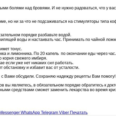
ми болями над бровями. И не нужно радоваться, что у вас
е, но ни за что не подсаживаться на стимуляторы типа коф
бязательном порядке разбавьте водой.
ипящей воды и настаивать час. Принимать по чайной ложке 
имет тонус.
ка и лимонника. По 20 капель по окончании еды через час.
о корня свежего имбиря.
е если уже нет никаких сил работать.
 обстановку и избавит вас от усталости.
 с Вами обсудили. Сохраняю надежду рецепты Вам помогу!
ов вы являетесь, в обязательном порядке обратитесь к докт
одными средствами сможет заменить лекарства во время кр
Messenger
WhatsApp
Telegram
Viber
Печатать