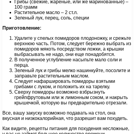
Грибы (свежие, жареные, или же маринованные) –
100 грамм
Растительное масло – 2 ст.л.
Зеленый лук, перец, соль, специи
Приготовление:
Удалите у спелых помидоров плодоножку, и срежьте
верхнюю часть. Потом, следует бережно выбрать из
помидоров мякоть посредством ложки, а крышки
выбрасывать не надо, они еще понадобятся.
В полученное углубление насыпьте мало соли и
перца.
Зеленый лук и грибы мелко нашинкуйте, посолите и
заправьте растительным маслом.
Следует нафаршировать помидоры взятыми
грибами с луком, и положить их на тарелку.
Сверху помидоры возможно взбрызнуть
грейпфрутовым или ж лимонным соком, и накрыть
крышечкой, которую вы предварительно отрезали.
Все, вашу закуску возможно подавать на стол, она
вкусная и низкокалорийная, что разрешит вам похудеть.
Как видите, рецепты питания для похудения несложные,
у вас не займет большое количество времени