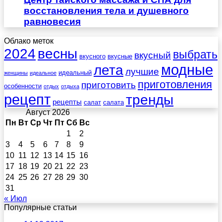
восстановления тела и душевного
равновесия
Облако меток
весны
2024
выбрать
вкусный
вкусного
вкусные
лета
модные
лучшие
идеальный
женщины
идеальное
приготовления
приготовить
особенности
отдых
отдыха
рецепт
тренды
рецепты
салат
салата
Август 2026
Пн
Вт
Ср
Чт
Пт
Сб
Вс
1
2
3
4
5
6
7
8
9
10
11
12
13
14
15
16
17
18
19
20
21
22
23
24
25
26
27
28
29
30
31
« Июл
Популярные статьи