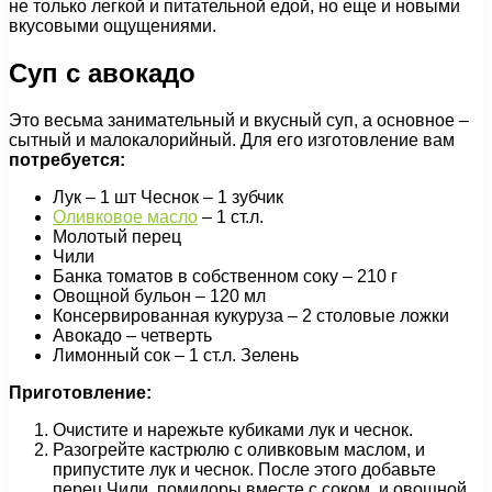
не только легкой и питательной едой, но еще и новыми
вкусовыми ощущениями.
Суп с авокадо
Это весьма занимательный и вкусный суп, а основное –
сытный и малокалорийный. Для его изготовление вам
потребуется:
Лук – 1 шт Чеснок – 1 зубчик
Оливковое масло
– 1 ст.л.
Молотый перец
Чили
Банка томатов в собственном соку – 210 г
Овощной бульон – 120 мл
Консервированная кукуруза – 2 столовые ложки
Авокадо – четверть
Лимонный сок – 1 ст.л. Зелень
Приготовление:
Очистите и нарежьте кубиками лук и чеснок.
Разогрейте кастрюлю с оливковым маслом, и
припустите лук и чеснок. После этого добавьте
перец Чили, помидоры вместе с соком, и овощной