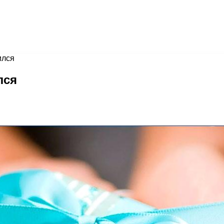
ился
лся