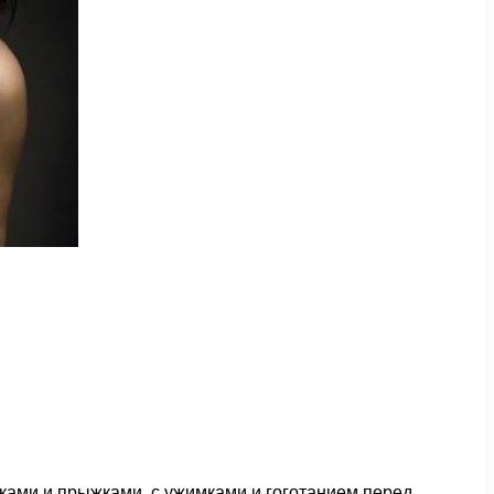
ками и прыжками, с ужимками и гоготанием перед