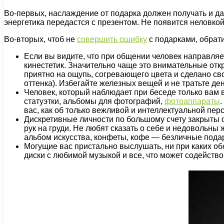
Во-первых, наслаждение от подарка должен получать и дар
энергетика передастся с презентом. Не появится неловкой 
Во-вторых, чтоб не
совершить ошибку
с подарками, обрати
Если вы видите, что при общении человек направляет
кинестетик. Значительно чаще это внимательные откр
приятно на ощупь, согревающего цвета и сделано св
оттенка). Избегайте железных вещей и не тратьте де
Человек, который наблюдает при беседе только вам в 
статуэтки, альбомы для фотографий,
фотоаппараты
вас, как об только вежливой и интеллектуальной пер
Дискретивные личности по большому счету закрыты о
рук на груди. Не любят сказать о себе и недовольны
альбом искусства, конфеты, кофе — безличные пода
Могущие вас пристально выслушать, ни при каких об
диски с любимой музыкой и все, что может содейств