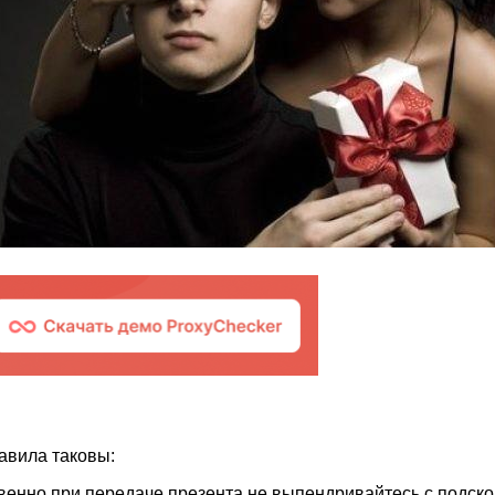
авила таковы:
венно при передаче презента не выпендривайтесь с подско