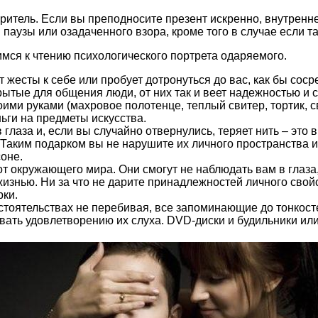
итель. Если вы преподносите презент искренно, внутренне 
паузы или озадаченного взора, кроме того в случае если та
мся к чтению психологического портрета одаряемого.
 жесты к себе или пробует дотронуться до вас, как бы сос
ытые для общения люди, от них так и веет надежностью и с
оими руками (махровое полотенце, теплый свитер, тортик, 
ньги на предметы искусства.
глаза и, если вы случайно отвернулись, теряет нить – это в
. Таким подарком вы не нарушите их личного пространства 
соне.
т окружающего мира. Они смогут не наблюдать вам в глаза
 жизнью. Ни за что не дарите принадлежностей личного свой
рки.
стоятельствах не перебивая, все запоминающие до тонкосте
овать удовлетворению их слуха. DVD-диски и будильники ил