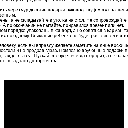
ть через чур дорогие подарки руководству (смогут расценит
ветным.
чены, а не складывайте в уголке на стол. Не сопровождайт
 А по окончании не пытайте, понравился презент или нет.
ом порядке упакованы в конверт, а не соваться в карман та
 их по одному. Внимание ребенка не будет рассеяно и вост
ловеку, если вы вправду желаете заметить на лице восхищ
постели и не продрав глаза. Помпезно врученные подарки в
глядя в глаза. Пускай это будет всегда сюрприз, а не бана
ть незадолго до торжества.