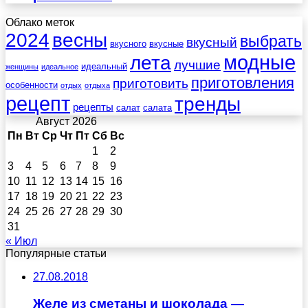
Облако меток
весны
2024
выбрать
вкусный
вкусного
вкусные
лета
модные
лучшие
идеальный
женщины
идеальное
приготовления
приготовить
особенности
отдых
отдыха
рецепт
тренды
рецепты
салат
салата
Август 2026
Пн
Вт
Ср
Чт
Пт
Сб
Вс
1
2
3
4
5
6
7
8
9
10
11
12
13
14
15
16
17
18
19
20
21
22
23
24
25
26
27
28
29
30
31
« Июл
Популярные статьи
27.08.2018
Желе из сметаны и шоколада —