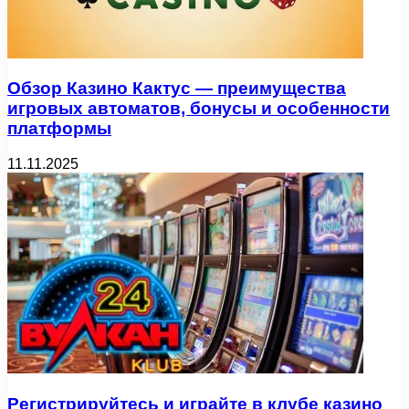
Обзор Казино Кактус — преимущества
игровых автоматов, бонусы и особенности
платформы
11.11.2025
Регистрируйтесь и играйте в клубе казино