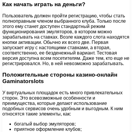
Как начать играть на деньги?
Пользователь должен пройти регистрацию, чтобы стать
полноправным членом выбранного клуба. Только после
этого ему станет доступен стандартный режим
функционирования эмуляторов, в котором можно
зарабатывать на ставках. Возле каждого слота находятся
кнопки активации. Обычно их всего две. Первая
запускает игру с настоящими ставками, а вторая,
соответственно, ее безденежный вариант. Тестовая
версия доступна всем посетителям. Даже тем, кто еще не
регистрировался. Но, в ней невозможно зарабатывать.
Положительные стороны казино-онлайн
Gaminatorslots
У виртуальных площадок есть много привлекательных
сторон. Это всевозможные особенности и
преимущества, которые делают использование
подобных сервисов очень удобным и выгодным. К ним
относятся такие элементы, как:
богатый выбор эмуляторов;
приятное оформление клубов;