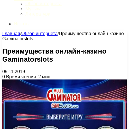
Обзор интернета
Музыка
Литература
Искать
Главная
/
Обзор интернета
/
Преимущества онлайн-казино
Gaminatorslots
Преимущества онлайн-казино
Gaminatorslots
09.11.2019
0
Время чтения: 2 мин.