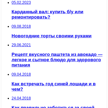
05.02.2023
Карданный вал: купить б/у или
ремонтировать?
09.08.2018
Новогодние торты своими руками
29.06.2021
Рецепт вкусного паштета из авокадо —
легкое и сытное блюдо для здорового
питания
09.04.2018
Как встречать год синей лошади и в
чем?
24.04.2018
Как правильно заботиться за своей