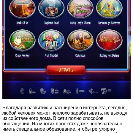
Благодаря развитию и расширению интернета, сегодня,
любой человек может неплохо зарабатывать, не выходя
из собственного дома. В сети полно способов
обогащения. На многих проектах даже необязательно
иметь специальное образование, чтобы регулярно