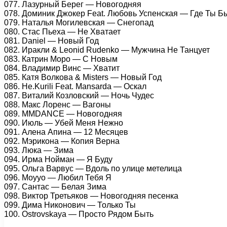
077. Лазурный Берег — Новогодняя
078. Доминик Джокер Feat. Любовь Успенская — Где Ты Б
079. Наталья Могилевская — Снегопад
080. Стас Пьеха — Не Хватает
081. Daniel — Новый Год
082. Иракли & Leonid Rudenko — Мужчина Не Танцует
083. Катрин Моро — С Новым
084. Владимир Винс — Хватит
085. Катя Волкова & Misters — Новый Год
086. Не.Kurili Feat. Mansarda — Оскал
087. Виталий Козловский — Ночь Чудес
088. Макс Лоренс — Вагоны
089. MMDANCE — Новогодняя
090. Июль — Убей Меня Нежно
091. Алена Апина — 12 Месяцев
092. Мэрикона — Копия Верна
093. Люка — Зима
094. Ирма Нойман — Я Буду
095. Ольга Варвус — Вдоль по улице метелица
096. Moyyo — Любил Тебя Я
097. Сантас — Белая Зима
098. Виктор Третьяков — Новогодняя песенка
099. Дима Никонович — Только Ты
100. Ostrovskaya — Просто Рядом Быть