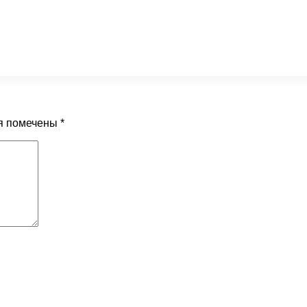
я помечены
*