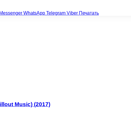
Messenger
WhatsApp
Telegram
Viber
Печатать
llout Music) (2017)