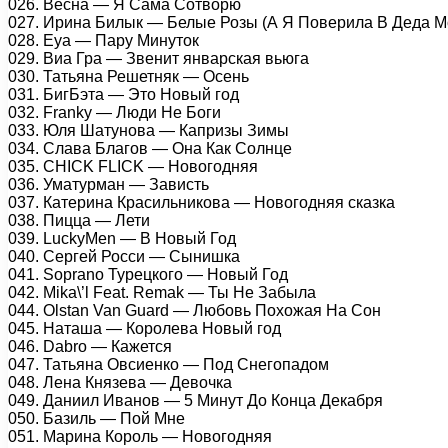
026. Весна — Я Сама Сотворю
027. Ирина Билык — Белые Розы (А Я Поверила В Деда М
028. Eya — Пару Минуток
029. Виа Гра — Звенит январская вьюга
030. Татьяна Решетняк — Осень
031. БигБэта — Это Новый год
032. Franky — Люди Не Боги
033. Юля Шатунова — Капризы Зимы
034. Слава Благов — Она Как Солнце
035. CHICK FLICK — Новогодняя
036. Уматурман — Зависть
037. Катерина Красильникова — Новогодняя сказка
038. Пицца — Лети
039. LuckyMen — В Новый Год
040. Сергей Росси — Сынишка
041. Soprano Турецкого — Новый Год
042. Mika\’l Feat. Remak — Ты Не Забыла
044. Olstan Van Guard — Любовь Похожая На Сон
045. Наташа — Королева Новый год
046. Dabro — Кажется
047. Татьяна Овсиенко — Под Снегопадом
048. Лена Князева — Девочка
049. Даниил Иванов — 5 Минут До Конца Декабря
050. Базиль — Пой Мне
051. Марина Король — Новогодняя