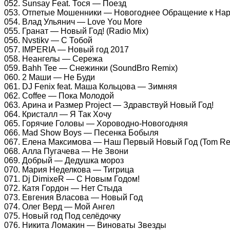
052. Sunsay Feat. Тося — Поезд
053. Отпетые Мошенники — Новогоднее Обращение к На
054. Влад Ульянич — Love You More
055. Гранат — Новый Год! (Radio Mix)
056. Nvstikv — С Тобой
057. IMPERIA — Новый год 2017
058. Неангелы — Сережа
059. Bahh Tee — Снежинки (SoundBro Remix)
060. 2 Маши — Не Буди
061. DJ Fenix feat. Маша Кольцова — Зимняя
062. Coffee — Пока Молодой
063. Арина и Размер Project — Здравствуй Новый Год!
064. Кристалл — Я Так Хочу
065. Горячие Головы — Хороводно-Новогодняя
066. Mad Show Boys — Песенка Бобыля
067. Елена Максимова — Наш Первый Новый Год (Tom Re
068. Алла Пугачева — Не Звони
069. Добрый — Дедушка мороз
070. Мария Неделкова — Тигрица
071. Dj DimixeR — С Новым Годом!
072. Катя Гордон — Нет Стыда
073. Евгения Власова — Новый Год
074. Олег Верд — Мой Ангел
075. Новый год Под селёдочку
076. Никита Ломакин — Виноваты Звезды