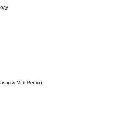
роду
ason & Mcb Remix)