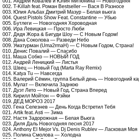
001. Андрей Ковалёв и Юлия Митюнина — Новогодняя
002. T-Killah feat. Роман Bestseller — Вася В Разносе
003. Юлия Альбах Дмитрий Мазур – Белая вьюга
004. Quest Pistols Show Feat. Constantine — Убью
005. Бутлеги — Новогодняя Хороводная
006. Ира Левицкая — Просто Люби
007. Дядя Жора & Бигуди Шоу — С Новым Годом!
008. Дана Соколова — Разведи Небо
009. Уматурман (Uma2rmaH) — С Новым Годом, Страна!
010. Денис Повалий — Спасибо
011. Маша Собко — НОВЫЙ ГОД
012. Андрей Леницкий — Листья
013. Швец — Новый Год (Marta Ray Remix)
014. Katya Tu — Навсегда
015. Валерий Сёмин, группа Белый день — Новогодний к
016. Мулат — Включила Заднюю
017. Дуэт Лето — Новый Год, Страна Вперед
018. Кирилл Мойтон — Фэйки
019. ДЕД МОРОЗ 2017
020. Гена Селезнев — День Когда Встретил Тебя
021. Artik feat. Asti — Зима
022. Настя Задорожная — Белая Вьюга
023. Диля Даль Новогодняя песня 2017
024. Anthony El Mejor Vs. Dj Denis Rublev — Ласковая Моя
025. Полина Смолова — Холодна