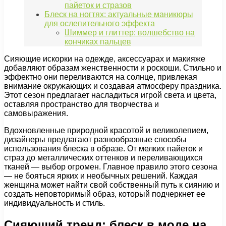
пайеток и стразов
Блеск на ногтях: актуальные маникюры
для ослепительного эффекта
Шиммер и глиттер: волшебство на
кончиках пальцев
Сияющие искорки на одежде, аксессуарах и макияже
добавляют образам женственности и роскоши. Стильно и
эффектно они переливаются на солнце, привлекая
внимание окружающих и создавая атмосферу праздника.
Этот сезон предлагает насладиться игрой света и цвета,
оставляя пространство для творчества и
самовыражения.
Вдохновленные природной красотой и великолепием,
дизайнеры предлагают разнообразные способы
использования блеска в образе. От мелких пайеток и
страз до металлических оттенков и переливающихся
тканей — выбор огромен. Главное правило этого сезона
— не бояться ярких и необычных решений. Каждая
женщина может найти свой собственный путь к сиянию и
создать неповторимый образ, который подчеркнет ее
индивидуальность и стиль.
Сияющий тренд: блеск в моде на