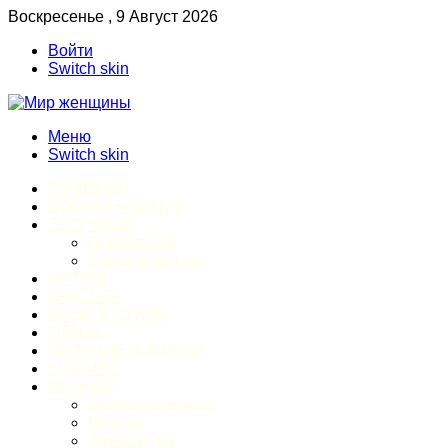
Воскресенье , 9 Август 2026
Войти
Switch skin
Меню
Switch skin
ГЛАВНАЯ
ДОМАШНИЙ БЫТ
ЗДОРОВЬЕ
Психология
Спорт и фитнес
ИНТИМ
КРАСОТА
МОДА И СТИЛЬ
ОТДЫХ
ПИТАНИЕ И ДИЕТЫ
ШОПИНГ
ПРОЧЕЕ
Обзор интернета
Музыка
Литература