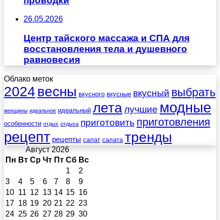
проводки
26.05.2026
Центр тайского массажа и СПА для
восстановления тела и душевного
равновесия
Облако меток
весны
2024
выбрать
вкусный
вкусного
вкусные
лета
модные
лучшие
идеальный
женщины
идеальное
приготовления
приготовить
особенности
отдых
отдыха
рецепт
тренды
рецепты
салат
салата
Август 2026
Пн
Вт
Ср
Чт
Пт
Сб
Вс
1
2
3
4
5
6
7
8
9
10
11
12
13
14
15
16
17
18
19
20
21
22
23
24
25
26
27
28
29
30