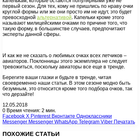
капелькам, которые остаются популярными уже не
первый сезон. Для тех, кому не пришлись по нраву очки
круглой формы или же они просто им не идут, это будет
превосходной
альтернативой
. Капельки кроме этого
называют милицейскими очками по причине того, что
такую форму, в большинстве случаев, предпочитают
эксперты данной сферы.
И как же не сказать о любимых очках всех летчиков –
авиаторов. Поклонницы этого экземпляра не следует
тревожиться, поскольку авиаторы все еще в тренде.
Берегите ваши глазки и будьте в тренде, читая
своевременно наши статьи. В этом сезоне модно быть
безумным, это относится кроме того подбора очков, так
что дерзайте!
12.05.2018
0
Время чтения: 2 мин.
Facebook
X
Pinterest
Вконтакте
Одноклассники
Messenger
Messenger
WhatsApp
Telegram
Viber
Печатать
ПОХОЖИЕ СТАТЬИ