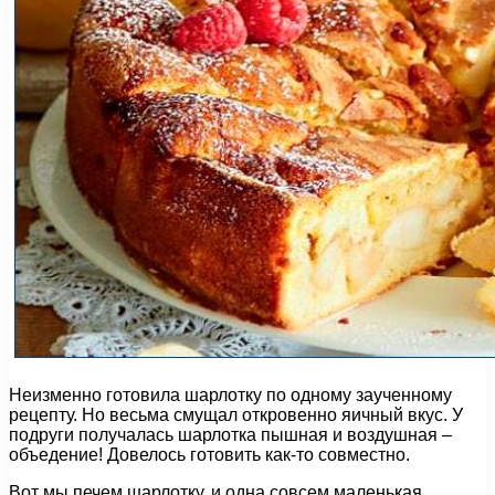
Неизменно готовила шарлотку по одному заученному
рецепту. Но весьма смущал откровенно яичный вкус. У
подруги получалась шарлотка пышная и воздушная –
объедение! Довелось готовить как-то совместно.
Вот мы печем шарлотку, и одна совсем маленькая