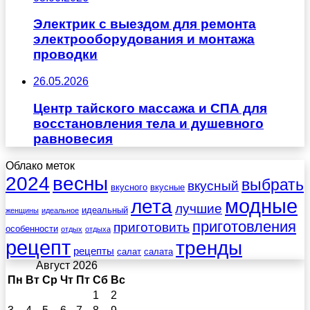
Электрик с выездом для ремонта
электрооборудования и монтажа
проводки
26.05.2026
Центр тайского массажа и СПА для
восстановления тела и душевного
равновесия
Облако меток
весны
2024
выбрать
вкусный
вкусного
вкусные
лета
модные
лучшие
идеальный
женщины
идеальное
приготовления
приготовить
особенности
отдых
отдыха
рецепт
тренды
рецепты
салат
салата
Август 2026
Пн
Вт
Ср
Чт
Пт
Сб
Вс
1
2