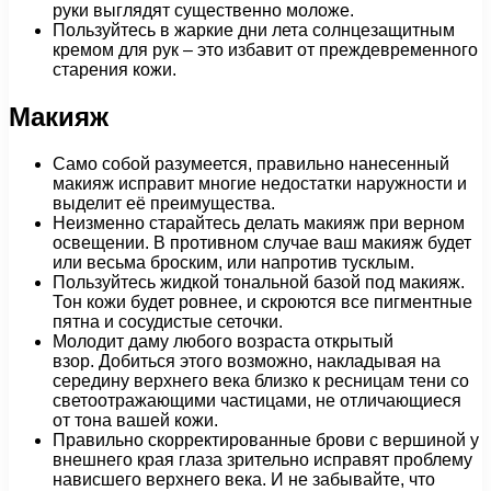
руки выглядят существенно моложе.
Пользуйтесь в жаркие дни лета солнцезащитным
кремом для рук – это избавит от преждевременного
старения кожи.
Макияж
Само собой разумеется, правильно нанесенный
макияж исправит многие недостатки наружности и
выделит её преимущества.
Неизменно старайтесь делать макияж при верном
освещении. В противном случае ваш макияж будет
или весьма броским, или напротив тусклым.
Пользуйтесь жидкой тональной базой под макияж.
Тон кожи будет ровнее, и скроются все пигментные
пятна и сосудистые сеточки.
Молодит даму любого возраста открытый
взор. Добиться этого возможно, накладывая на
середину верхнего века близко к ресницам тени со
светоотражающими частицами, не отличающиеся
от тона вашей кожи.
Правильно скорректированные брови с вершиной у
внешнего края глаза зрительно исправят проблему
нависшего верхнего века. И не забывайте, что