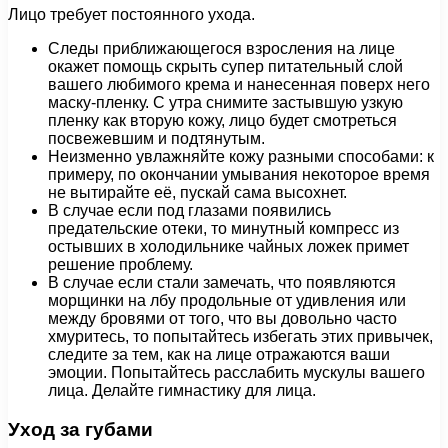
Лицо требует постоянного ухода.
Следы приближающегося взросления на лице
окажет помощь скрыть супер питательный слой
вашего любимого крема и нанесенная поверх него
маску-пленку. С утра снимите застывшую узкую
пленку как вторую кожу, лицо будет смотреться
посвежевшим и подтянутым.
Неизменно увлажняйте кожу разными способами: к
примеру, по окончании умывания некоторое время
не вытирайте её, пускай сама высохнет.
В случае если под глазами появились
предательские отеки, то минутный компресс из
остывших в холодильнике чайных ложек примет
решение проблему.
В случае если стали замечать, что появляются
морщинки на лбу продольные от удивления или
между бровями от того, что вы довольно часто
хмуритесь, то попытайтесь избегать этих привычек,
следите за тем, как на лице отражаются ваши
эмоции. Попытайтесь расслабить мускулы вашего
лица. Делайте гимнастику для лица.
Уход за губами