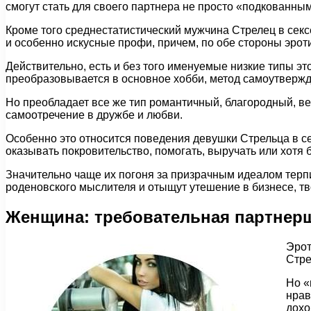
смогут стать для своего партнера не просто «подкованн
Кроме того среднестатистический мужчина Стрелец в секс
и особенно искусные профи, причем, по обе стороны эрот
Действительно, есть и без того именуемые низкие типы эт
преобразовывается в основное хобби, метод самоутвержд
Но преобладает все же тип романтичный, благородный, в
самоотречение в дружбе и любви.
Особенно это относится поведения девушки Стрельца в се
оказывать покровительство, помогать, выручать или хотя б
Значительно чаще их погоня за призрачным идеалом терпи
роденовского мыслителя и отыщут утешение в бизнесе, тво
Женщина: требовательная партнер
Эрот
Стре
Но «
нрав
дохо