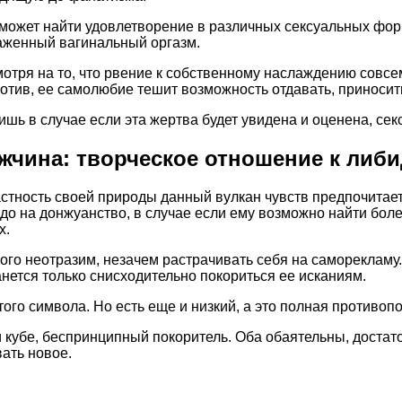
может найти удовлетворение в различных сексуальных форма
женный вагинальный оргазм.
отря на то, что рвение к собственному наслаждению совсе
отив, ее самолюбие тешит возможность отдавать, приносит
ишь в случае если эта жертва будет увидена и оценена, сек
жчина: творческое отношение к либ
стность своей природы данный вулкан чувств предпочитает
до на донжуанство, в случае если ему возможно найти боле
х.
 того неотразим, незачем растрачивать себя на самореклам
анется только снисходительно покориться ее исканиям.
того символа. Но есть еще и низкий, а это полная против
и кубе, беспринципный покоритель. Оба обаятельны, достат
ать новое.