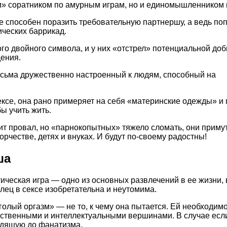
ым» соратником по амурным играм, но и единомышленником 
е способен поразить требовательную партнершу, а ведь по
ических баррикад.
ого двойного символа, и у них «отстрел» потенциальной до
ения.
есьма дружественно настроенный к людям, способный на
ксе, она рано примеряет на себя «материнские одежды» и 
ы учить жить.
т провал, но «парнокопытных» тяжело сломать, они примут
рчестве, детях и внуках. И будут по-своему радостны!
ша
ическая игра — одно из основных развлечений в ее жизни,
лец в сексе изобретательна и неутомима.
голый оргазм» — не то, к чему она пытается. Ей необходим
ственными и интеллектуальными вершинами. В случае если э
дящую до фанатизма.