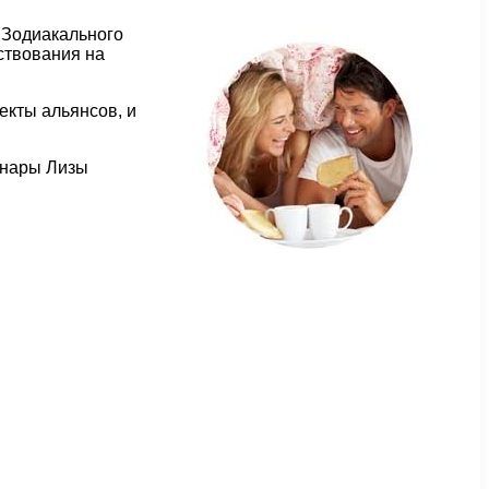
 Зодиакального
ствования на
екты альянсов, и
инары Лизы