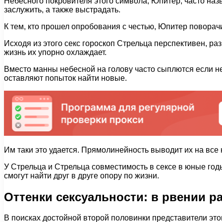
Небесного покровителя этого символа, Юпитер, часто назы
заслужить, а также выстрадать.
К тем, кто прошел опробования с честью, Юпитер поворачи
Исходя из этого секс гороскоп Стрельца перспективен, ра
жизнь их упорно охлаждает.
Вместо манны небесной на голову часто сыплются если не
оставляют попыток найти новые.
Им таки это удается. Прямолинейность выводит их на все
У Стрельца и Стрельца совместимость в сексе в юные год
смогут найти друг в друге опору по жизни.
Оттенки сексуальности: в рвении 
В поисках достойной второй половинки представители это