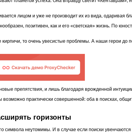
вают планетой успеха. Она вправду светит «Кентаврам», но
вается лицом и уже не производит их из вида, одаривая бл
знообразен, позитивен, как и его «светская» жизнь. По юнос
 кирпичи, то очень увесистые проблемы. А наши герои до 
 новые препятствия, и лишь благодаря врожденной интуици
ы возможно практически совершенной: оба в поисках, общит
расширять горизонты
го символа неутомимы. И в случае если поиски увенчаются