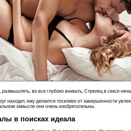
азмышлять, во все глубоко вникать, Стрелец в сексе нечас
друг находит, ему делается тоскливо от завершенности увле
уальном замысле они очень изобретательны.
алы в поисках идеала