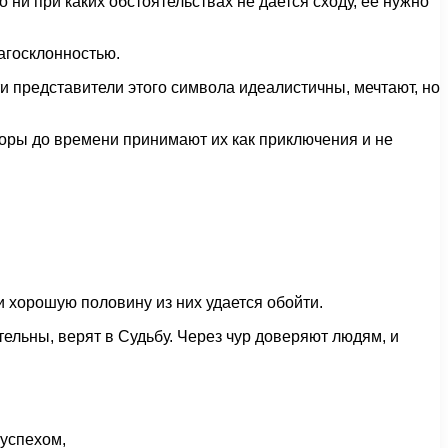
 ни при каких обстоятельствах не дается сходу, ее нужно
агосклонностью.
ти представители этого символа идеалистичны, мечтают, но
поры до времени принимают их как приключения и не
и хорошую половину из них удается обойти.
ельны, верят в Судьбу. Через чур доверяют людям, и
 успехом,