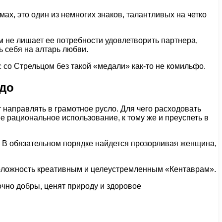
х, это один из немногих знаков, талантливых на четко
м не лишает ее потребности удовлетворить партнера,
ь себя на алтарь любви.
с со Стрельцом без такой «медали» как-то не комильфо.
идо
 направлять в грамотное русло. Для чего расходовать
е рациональное использование, к тому же и преуспеть в
у. В обязательном порядке найдется прозорливая женщина,
оположность креативным и целеустремленным «Кентаврам».
очно добры, ценят природу и здоровое