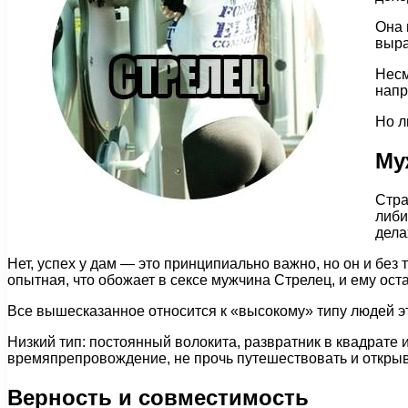
Она 
выра
Несм
напр
Но л
Му
Стра
либи
дела
Нет, успех у дам — это принципиально важно, но он и без
опытная, что обожает в сексе мужчина Стрелец, и ему ост
Все вышесказанное относится к «высокому» типу людей э
Низкий тип: постоянный волокита, развратник в квадрате 
времяпрепровождение, не прочь путешествовать и открыв
Верность и совместимость