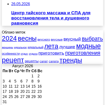
26.05.2026
Центр тайского массажа и СПА для
восстановления тела и душевного
равновесия
Облако меток
весны
2024
выбрать
вкусный
вкусного
вкусные
лета
модные
лучшие
идеальный
женщины
идеальное
приготовления
приготовить
особенности
отдых
отдыха
рецепт
тренды
рецепты
салат
салата
Август 2026
Пн
Вт
Ср
Чт
Пт
Сб
Вс
1
2
3
4
5
6
7
8
9
10
11
12
13
14
15
16
17
18
19
20
21
22
23
24
25
26
27
28
29
30
31