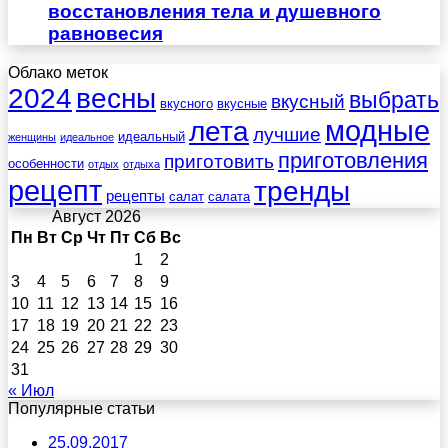
восстановления тела и душевного
равновесия
Облако меток
весны
2024
выбрать
вкусный
вкусного
вкусные
лета
модные
лучшие
идеальный
женщины
идеальное
приготовления
приготовить
особенности
отдых
отдыха
рецепт
тренды
рецепты
салат
салата
Август 2026
Пн
Вт
Ср
Чт
Пт
Сб
Вс
1
2
3
4
5
6
7
8
9
10
11
12
13
14
15
16
17
18
19
20
21
22
23
24
25
26
27
28
29
30
31
« Июл
Популярные статьи
25.09.2017