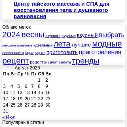
Центр тайского массажа и СПА для
восстановления тела и душевного
равновесия
Облако меток
весны
2024
выбрать
вкусный
вкусного
вкусные
лета
модные
лучшие
идеальный
женщины
идеальное
приготовления
приготовить
особенности
отдых
отдыха
рецепт
тренды
рецепты
салат
салата
Август 2026
Пн
Вт
Ср
Чт
Пт
Сб
Вс
1
2
3
4
5
6
7
8
9
10
11
12
13
14
15
16
17
18
19
20
21
22
23
24
25
26
27
28
29
30
31
« Июл
Популярные статьи