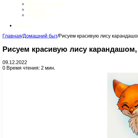
Обзор интернета
Музыка
Литература
Искать
Главная
/
Домашний быт
/
Рисуем красивую лису карандашом
Рисуем красивую лису карандашом,
09.12.2022
0
Время чтения: 2 мин.